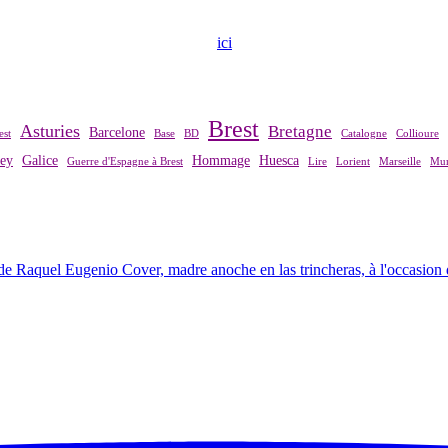
ndre contact avec notre association,
ici
.
Brest
Asturies
Bretagne
Barcelone
est
Base
BD
Catalogne
Collioure
rey
Galice
Hommage
Huesca
Guerre d'Espagne à Brest
Lire
Lorient
Marseille
Mur