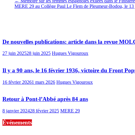
←
Mémoire sur les femmes espagnoles exilées dans le Finistèr
MERE 29 au Collège Paul Le Flem de Pleumeur-Bodou, le 13
Vous pourrez aussi aimer
De nouvelles publications: article dans la revue MO
27 juin 2025
28 juin 2025
Hugues Vigouroux
Il y a 90 ans, le 16 février 1936, victoire du Front 
16 février 2026
1 mars 2026
Hugues Vigouroux
Retour à Pont-l’Abbé après 84 ans
8 janvier 2024
28 février 2025
MERE 29
Événements
No events are found.