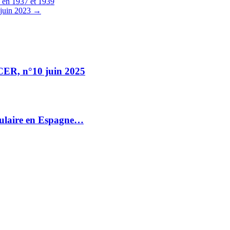
e en 1937 et 1939
 juin 2023
→
LCER, n°10 juin 2025
Populaire en Espagne…