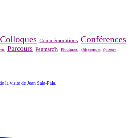
Colloques
Conférences
Commémorations
Parcours
Penmarc'h
Plouhinec
cie
pédagogiques
Quimper