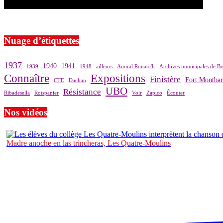
Si le prêt de cette exposition vous intéresse, nous vous invitons à pre
Nuage d’étiquettes
1937
1940
1941
1939
1948
ailleurs
Amiral Ronarc'h
Archives municipales de Br
Connaître
Expositions
Finistère
Fort Montba
CTE
Dachau
UBO
Résistance
Ribadesella
Rotspanier
Voir
Zapico
Écouter
Nos vidéos
Madre anoche en las trincheras, Les Quatre-Moulins