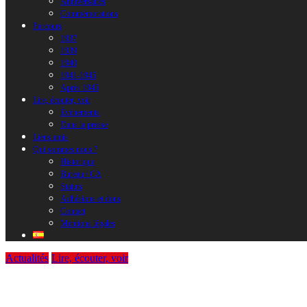
Anniversaires
Commémorations
Parcours
1937
1939
1940
1941-1945
Après 1945
Lire, écouter, voir
Évènements
Dans la presse
Liens amis
Qui sommes nous ?
Historique
Bureau / CA
Statuts
Adhésions et dons
Contact
Mentions légales
Actualités
Lire, écouter, voir
Le CTDEE (Centre Toulousain de Documentat
Claudio Rodríguez Fer, Président d’Hon