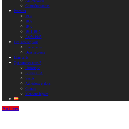
Anniversaires
Commémorations
Parcours
1937
1939
1940
1941-1945
Après 1945
Lire, écouter, voir
Évènements
Dans la presse
Liens amis
Qui sommes nous ?
Historique
Bureau / CA
Statuts
Adhésions et dons
Contact
Mentions légales
Archives
Exposition : Entre España y Rusia. Recuper