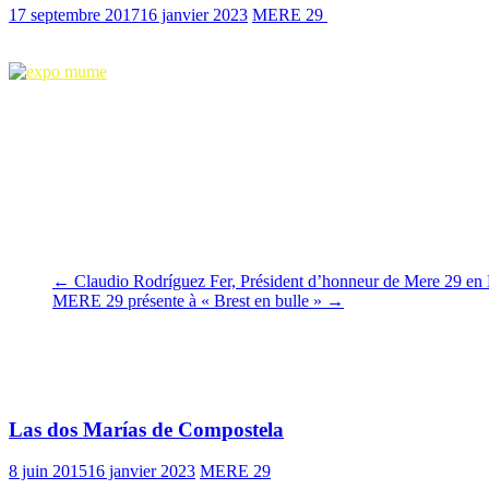
17 septembre 2017
16 janvier 2023
MERE 29
1167 Views
1 min read
L’exposition «
Entre España y Rusia. Recuperando la 
septembre au 05 novembre 2017 au Museu Memorial de l’Exili (Museo
Elle a été inaugurée le 09 septembre par Verónica Sierra Blas, commis
Guerra Civil » (Taurus, 2009).
Ce livre a été traduit en français par
Rennes, 2016).
Cette exposition, inaugurée à Alcalá de Henares, a ensuite été pr
Perpignan et enfin, du 09 juin au 31 août 2017, à la Maternité suiss
province de Barcelona du 16 novembre 2017 au 8 janvier 2018.
←
Claudio Rodríguez Fer, Président d’honneur de Mere 29 en 
MERE 29 présente à « Brest en bulle »
→
Vous pourrez aussi aimer
Las dos Marías de Compostela
8 juin 2015
16 janvier 2023
MERE 29