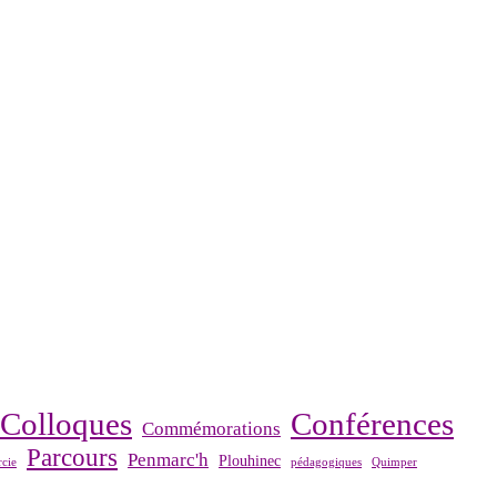
Colloques
Conférences
Commémorations
Parcours
Penmarc'h
Plouhinec
cie
pédagogiques
Quimper