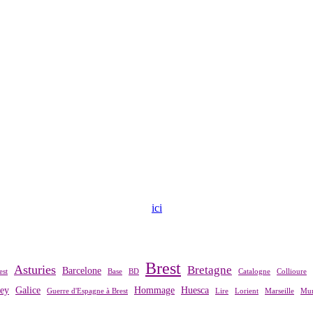
ndre contact avec notre association,
ici
.
Brest
Asturies
Bretagne
Barcelone
est
Base
BD
Catalogne
Collioure
rey
Galice
Hommage
Huesca
Guerre d'Espagne à Brest
Lire
Lorient
Marseille
Mur