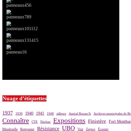
Si le prêt de cette exposition vous intéresse, nous vous invitons à pre
Nuage d’étiquettes
1937
1940
1941
1939
1948
ailleurs
Amiral Ronarc'h
Archives municipales de Br
Connaître
Expositions
Finistère
Fort Montba
CTE
Dachau
UBO
Résistance
Ribadesella
Rotspanier
Voir
Zapico
Écouter