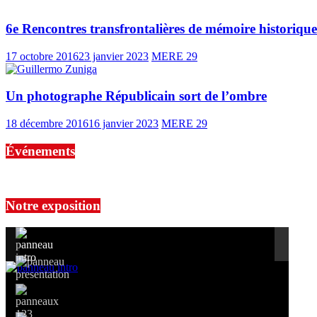
6e Rencontres transfrontalières de mémoire historiqu
17 octobre 2016
23 janvier 2023
MERE 29
Un photographe Républicain sort de l’ombre
18 décembre 2016
16 janvier 2023
MERE 29
Événements
No events are found.
Notre exposition