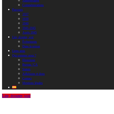
Anniversaires
Commémorations
Parcours
1937
1939
1940
1941-1945
Après 1945
Lire, écouter, voir
Évènements
Dans la presse
Liens amis
Qui sommes nous ?
Historique
Bureau / CA
Statuts
Adhésions et dons
Contact
Mentions légales
Lire, écouter, voir
Albert Camus et Maria Casarès, Correspo