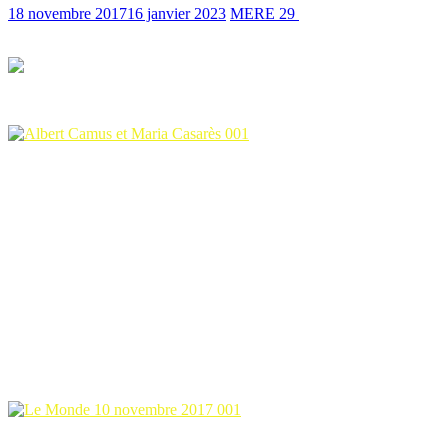
18 novembre 2017
16 janvier 2023
MERE 29
1071 Views
1 min read
Un nouveau livre est paru le 9 novembre 2017 chez Gallimard : Alber
Ce recueil de 1312 pages comporte 865 lettres de la correspondance 
elle,
la galicienne
.
Ces lettres ont été achetées à Maria Casarès par
Catherine Camus
, l
l’avant-propos de ce recueil. Cette correspondance a duré de 1944 jus
Il y a quelques jours,
María Lopo
, spécialiste en Galice de la vie d
transmis ce petit message, m’annonçant la sortie de ce livre et elle me
–
Mon Finistère
-. C’est émouvant pour moi, c’est beau et émouvant 
La presse en parle
:
Le Monde du 10 novembre 2017
Claudine Allende Santa Cruz