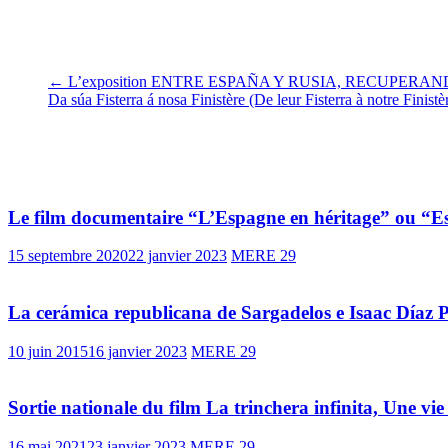
Le 18 novembre 2017
.
←
L’exposition ENTRE ESPAÑA Y RUSIA, RECUPERANDO
Da súa Fisterra á nosa Finistère (De leur Fisterra à notre Finistè
Vous pourrez aussi aimer
Le film documentaire “L’Espagne en héritage” ou “E
15 septembre 2020
22 janvier 2023
MERE 29
La cerámica republicana de Sargadelos e Isaac Díaz 
10 juin 2015
16 janvier 2023
MERE 29
Sortie nationale du film La trinchera infinita, Une v
16 mai 2021
23 janvier 2023
MERE 29