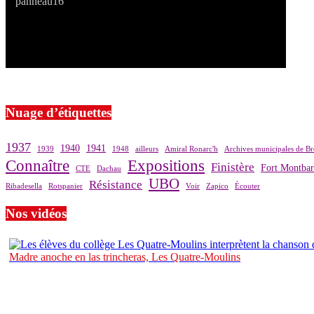
Si le prêt de cette exposition vous intéresse, nous vous invitons à pre
Nuage d’étiquettes
1937
1940
1941
1939
1948
ailleurs
Amiral Ronarc'h
Archives municipales de Br
Connaître
Expositions
Finistère
Fort Montba
CTE
Dachau
UBO
Résistance
Ribadesella
Rotspanier
Voir
Zapico
Écouter
Nos vidéos
Madre anoche en las trincheras, Les Quatre-Moulins