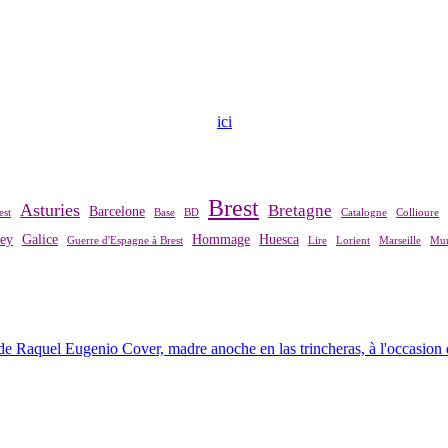
ndre contact avec notre association,
ici
.
Brest
Asturies
Bretagne
Barcelone
est
Base
BD
Catalogne
Collioure
rey
Galice
Hommage
Huesca
Guerre d'Espagne à Brest
Lire
Lorient
Marseille
Mur