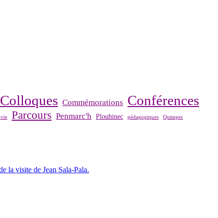
Colloques
Conférences
Commémorations
Parcours
Penmarc'h
Plouhinec
cie
pédagogiques
Quimper