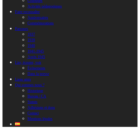
Colloques
Activités pédagogiques
Faire reconnaître
Anniversaires
Commémorations
Parcours
1937
1939
1940
1941-1945
Après 1945
Lire, écouter, voir
Évènements
Dans la presse
Liens amis
Qui sommes nous ?
Historique
Bureau / CA
Statuts
Adhésions et dons
Contact
Mentions légales
ayuda 2