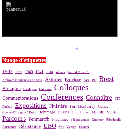
Si le prêt de cette exposition vous intéresse, nous vous invitons à
prendre contact avec notre association,
ici
.
Nuage d’étiquettes
1937
1940
1941
1939
1948
ailleurs
Amiral Ronarc'h
Brest
Asturies
Barcelone
Archives municipales de Brest
Base
BD
Colloques
Bretagne
Catalogne
Collioure
Conférences
Connaître
Commémorations
CTE
Expositions
Finistère
Fort Montbarey
Galice
Dachau
Hommage
Huesca
Guerre d'Espagne à Brest
Lire
Lorient
Marseille
Murcie
Parcours
Penmarc'h
Plouhinec
pédagogiques
Quimper
Ribadesella
UBO
Résistance
Rotspanier
Voir
Zapico
Écouter