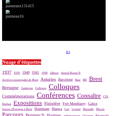
Si le prêt de cette exposition vous intéresse, nous vous invitons à
prendre contact avec notre association,
ici
.
Nuage d’étiquettes
1937
1940
1941
1939
1948
ailleurs
Amiral Ronarc'h
Brest
Asturies
Barcelone
Archives municipales de Brest
Base
BD
Colloques
Bretagne
Catalogne
Collioure
Conférences
Connaître
Commémorations
CTE
Expositions
Finistère
Fort Montbarey
Galice
Dachau
Hommage
Huesca
Guerre d'Espagne à Brest
Lire
Lorient
Marseille
Murcie
Parcours
Penmarc'h
Plouhinec
pédagogiques
Quimper
Ribadesella