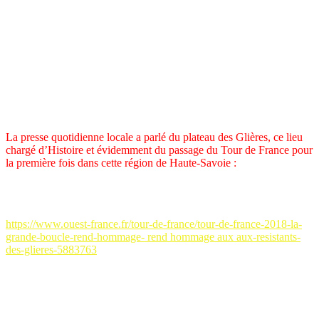
« Ils n’ont pas revendiqué
d’autre privilège que celui de mourir
pour que l’air soit
plus libre dans les hauteurs
et les hommes plus libres ».
La presse quotidienne locale a parlé du plateau des Glières, ce lieu
chargé d’Histoire et évidemment du passage du Tour de France pour
la première fois dans cette région de Haute-Savoie :
– Ouest-France du 17 juillet 2018 : Tour de France 2018. La «
Grande Boucle » rend hommage aux résistants des Glières.
https://www.ouest-france.fr/tour-de-france/tour-de-france-2018-la-
grande-boucle-rend-hommage- rend hommage aux aux-resistants-
des-glieres-5883763