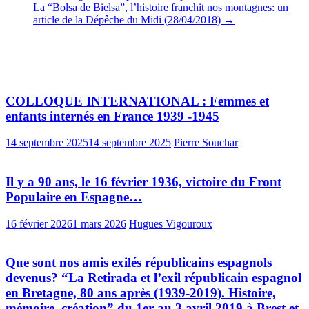
La “Bolsa de Bielsa”, l’histoire franchit nos montagnes: un
article de la Dépêche du Midi (28/04/2018)
→
Vous pourrez aussi aimer
COLLOQUE INTERNATIONAL : Femmes et
enfants internés en France 1939 -1945
14 septembre 2025
14 septembre 2025
Pierre Souchar
Il y a 90 ans, le 16 février 1936, victoire du Front
Populaire en Espagne…
16 février 2026
1 mars 2026
Hugues Vigouroux
Que sont nos amis exilés républicains espagnols
devenus? “La Retirada et l’exil républicain espagnol
en Bretagne, 80 ans après (1939-2019). Histoire,
mémoire, création” du 1er au 3 avril 2019 à Brest et