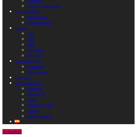
Colloques
Activités pédagogiques
Faire reconnaître
Anniversaires
Commémorations
Parcours
1937
1939
1940
1941-1945
Après 1945
Lire, écouter, voir
Évènements
Dans la presse
Liens amis
Qui sommes nous ?
Historique
Bureau / CA
Statuts
Adhésions et dons
Contact
Mentions légales
Actualités