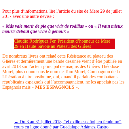
Pour plus d’informations, lire l’article du site de Mere 29 de juillet
2017 avec une autre devise :
« Más vale morir de pie que vivir de rodillas » ou « Il vaut mieux
mourir debout que vivre à genoux »
Claudio Rodríguez Fer, Président d’honneur de Mere
29 en Haute-Savoie au Plateau des Glières
De nombreux livres ont relaté cette Résistance au plateau des
Glières et dernièrement une bande dessinée vient d’être publiée en
avril 2018 sur l’acteur principal de maquis des Glières Théodose
Morel, plus connu sous le nom de Tom Morel, Compagnon de la
Libération à titre posthume, qui, quand il parlait des combattants
républicains espagnols qui l’accompagnaient, ne les appelait pas les
Espagnols mais «
MES ESPAGNOLS
».
Claudine Allende Santa Cruz
Le 19 juillet 2018
←
Du 3 au 31 juillet 2018, “el exilio español, en feminino”,
cours en ligne donné par Guadalupe Adámez Castro