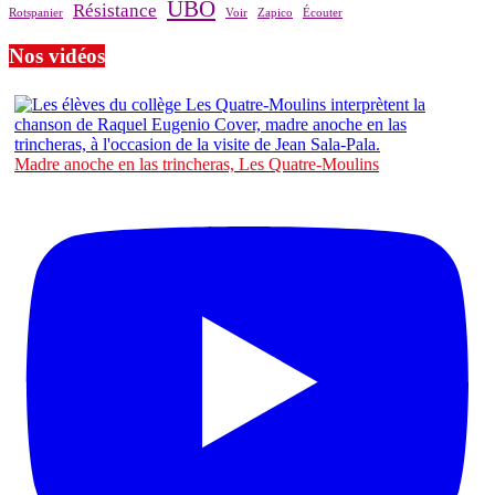
UBO
Résistance
Rotspanier
Voir
Zapico
Écouter
Nos vidéos
Madre anoche en las trincheras, Les Quatre-Moulins