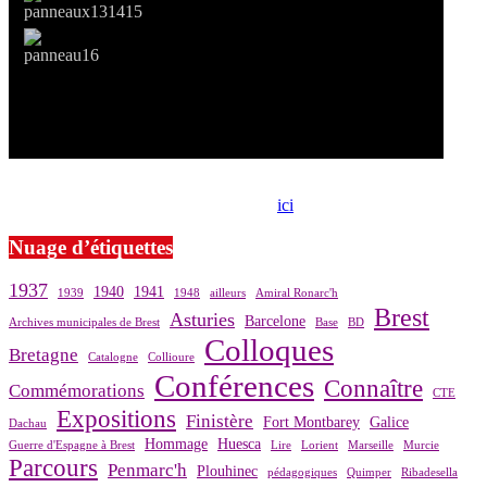
Si le prêt de cette exposition vous intéresse, nous vous invitons à
prendre contact avec notre association,
ici
.
Nuage d’étiquettes
1937
1940
1941
1939
1948
ailleurs
Amiral Ronarc'h
Brest
Asturies
Barcelone
Archives municipales de Brest
Base
BD
Colloques
Bretagne
Catalogne
Collioure
Conférences
Connaître
Commémorations
CTE
Expositions
Finistère
Fort Montbarey
Galice
Dachau
Hommage
Huesca
Guerre d'Espagne à Brest
Lire
Lorient
Marseille
Murcie
Parcours
Penmarc'h
Plouhinec
pédagogiques
Quimper
Ribadesella