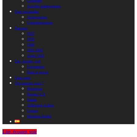
Colloques
Activités pédagogiques
Faire reconnaître
Anniversaires
Commémorations
Parcours
1937
1939
1940
1941-1945
Après 1945
Lire, écouter, voir
Évènements
Dans la presse
Liens amis
Qui sommes nous ?
Historique
Bureau / CA
Statuts
Adhésions et dons
Contact
Mentions légales
Lire, écouter, voir