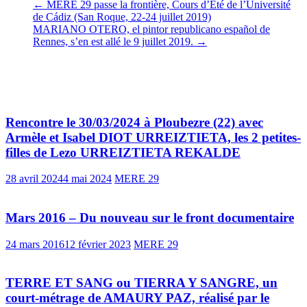
←
MERE 29 passe la frontière, Cours d’Été de l’Université
de Cádiz (San Roque, 22-24 juillet 2019)
MARIANO OTERO, el pintor republicano español de
Rennes, s’en est allé le 9 juillet 2019.
→
Vous pourrez aussi aimer
Rencontre le 30/03/2024 à Ploubezre (22) avec
Armèle et Isabel DIOT URREIZTIETA, les 2 petites-
filles de Lezo URREIZTIETA REKALDE
28 avril 2024
4 mai 2024
MERE 29
Mars 2016 – Du nouveau sur le front documentaire
24 mars 2016
12 février 2023
MERE 29
TERRE ET SANG ou TIERRA Y SANGRE, un
court-métrage de AMAURY PAZ, réalisé par le