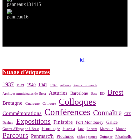
Si le prêt de cette exposition vous intéresse, nous vous invitons à
prendre contact avec notre association,
ici
.
Nuage d’étiquettes
1937
1940
1941
1939
1948
ailleurs
Amiral Ronarc'h
Brest
Asturies
Barcelone
Archives municipales de Brest
Base
BD
Colloques
Bretagne
Catalogne
Collioure
Conférences
Connaître
Commémorations
CTE
Expositions
Finistère
Fort Montbarey
Galice
Dachau
Hommage
Huesca
Guerre d'Espagne à Brest
Lire
Lorient
Marseille
Murcie
Parcours
Penmarc'h
Plouhinec
pédagogiques
Quimper
Ribadesella