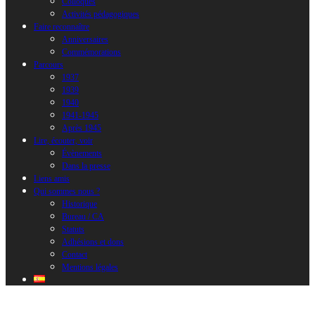
Colloques
Activités pédagogiques
Faire reconnaître
Anniversaires
Commémorations
Parcours
1937
1939
1940
1941-1945
Après 1945
Lire, écouter, voir
Évènements
Dans la presse
Liens amis
Qui sommes nous ?
Historique
Bureau / CA
Statuts
Adhésions et dons
Contact
Mentions légales
Programme Page 2 001