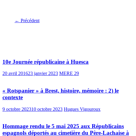
← Précédent
Vous pourrez aussi aimer
10e Journée républicaine à Huesca
20 avril 2016
23 janvier 2023
MERE 29
« Rotspanier » à Brest, histoire, mémoire : 2) le
contexte
9 octobre 2023
10 octobre 2023
Hugues Vigouroux
Hommage rendu le 5 mai 2025 aux Républicains
espagnols déportés au cimetière du Père-Lachaise à