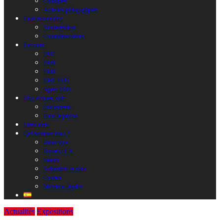
Colloques
Activités pédagogiques
Faire reconnaître
Anniversaires
Commémorations
Parcours
1937
1939
1940
1941-1945
Après 1945
Lire, écouter, voir
Évènements
Dans la presse
Liens amis
Qui sommes nous ?
Historique
Bureau / CA
Statuts
Adhésions et dons
Contact
Mentions légales
Actualités
Expositions