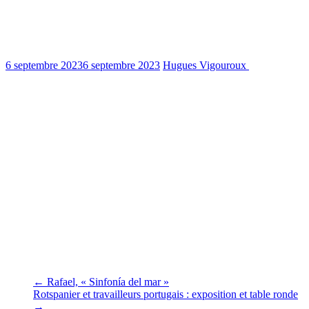
Rotspanier, des nouvelles pour cette
“rentrée”: une escale à Cádiz
6 septembre 2023
6 septembre 2023
Hugues Vigouroux
1490 Views
0 min read
L’exposition « Rotspanier » de nos amis de Ay Carmela/Peter Gaida
et Antonio Muñoz poursuit son tour d’Europe, elle a rejoint les rives
(depuis le 1er septembre) de la cité « jumelle» de Brest, Cádiz,
depuis le 1er septembre (exposition du 4 au 15 septembre 2023 à la
Casa del Pueblo de Cádiz) . Souhaitons que nos amis andalous lui
réservent le même accueil que les brestois lui ont réservé au mois de
mars et avril 2022 à l’abri Sadi Carnot.
Exposition « Rotspanier », Casa del Pueblo, Cádiz
←
Rafael, « Sinfonía del mar »
Rotspanier et travailleurs portugais : exposition et table ronde
→