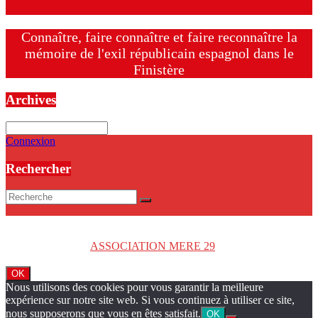
Connaître, faire connaître et faire reconnaître la
mémoire de l'exil républicain espagnol dans le
Finistère
Archives
Archives
Connexion
Rechercher
Copyright © 2026
ASSOCIATION MERE 29
. Tous droits réservés.
OK
Nous utilisons des cookies pour vous garantir la meilleure
expérience sur notre site web. Si vous continuez à utiliser ce site,
nous supposerons que vous en êtes satisfait.
OK