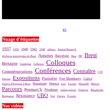
Si le prêt de cette exposition vous intéresse, nous vous invitons à
prendre contact avec notre association,
ici
.
Nuage d’étiquettes
1937
1940
1941
1939
1948
ailleurs
Amiral Ronarc'h
Brest
Asturies
Barcelone
Archives municipales de Brest
Base
BD
Colloques
Bretagne
Catalogne
Collioure
Conférences
Connaître
Commémorations
CTE
Expositions
Finistère
Fort Montbarey
Galice
Dachau
Hommage
Huesca
Guerre d'Espagne à Brest
Lire
Lorient
Marseille
Murcie
Parcours
Penmarc'h
Plouhinec
pédagogiques
Quimper
Ribadesella
UBO
Résistance
Rotspanier
Voir
Zapico
Écouter
Nos vidéos