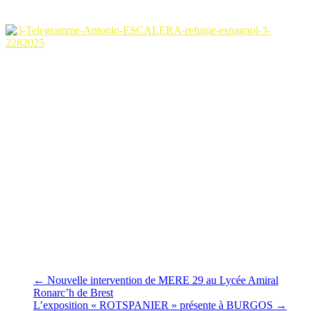
espagnol-3-2282025
Image 7 parmi 7
Claudine Allende Santa Cruz de MERE 29
Le 8 janvier 2024
←
Nouvelle intervention de MERE 29 au Lycée Amiral
Ronarc’h de Brest
L’exposition « ROTSPANIER » présente à BURGOS
→