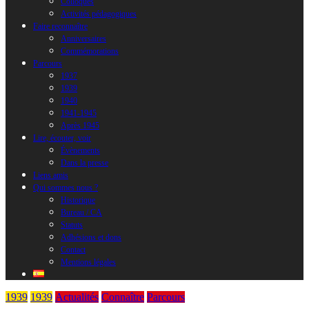
Colloques
Activités pédagogiques
Faire reconnaître
Anniversaires
Commémorations
Parcours
1937
1939
1940
1941-1945
Après 1945
Lire, écouter, voir
Évènements
Dans la presse
Liens amis
Qui sommes nous ?
Historique
Bureau / CA
Statuts
Adhésions et dons
Contact
Mentions légales
1939
1939
Actualités
Connaître
Parcours