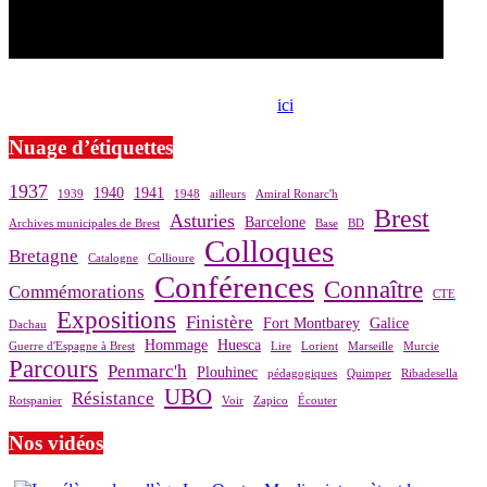
Si le prêt de cette exposition vous intéresse, nous vous invitons à
prendre contact avec notre association,
ici
.
Nuage d’étiquettes
1937
1940
1941
1939
1948
ailleurs
Amiral Ronarc'h
Brest
Asturies
Barcelone
Archives municipales de Brest
Base
BD
Colloques
Bretagne
Catalogne
Collioure
Conférences
Connaître
Commémorations
CTE
Expositions
Finistère
Fort Montbarey
Galice
Dachau
Hommage
Huesca
Guerre d'Espagne à Brest
Lire
Lorient
Marseille
Murcie
Parcours
Penmarc'h
Plouhinec
pédagogiques
Quimper
Ribadesella
UBO
Résistance
Rotspanier
Voir
Zapico
Écouter
Nos vidéos