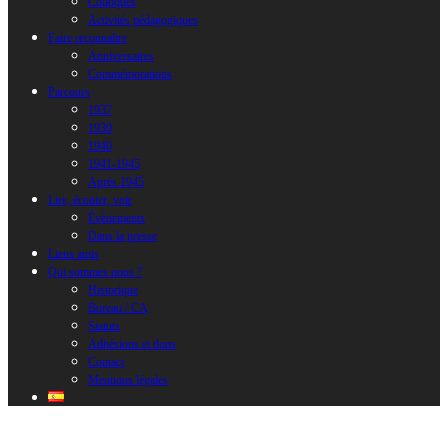
Colloques
Activités pédagogiques
Faire reconnaître
Anniversaires
Commémorations
Parcours
1937
1939
1940
1941-1945
Après 1945
Lire, écouter, voir
Évènements
Dans la presse
Liens amis
Qui sommes nous ?
Historique
Bureau / CA
Statuts
Adhésions et dons
Contact
Mentions légales
Pont-l-Abbé. Liste partielle des arrivées