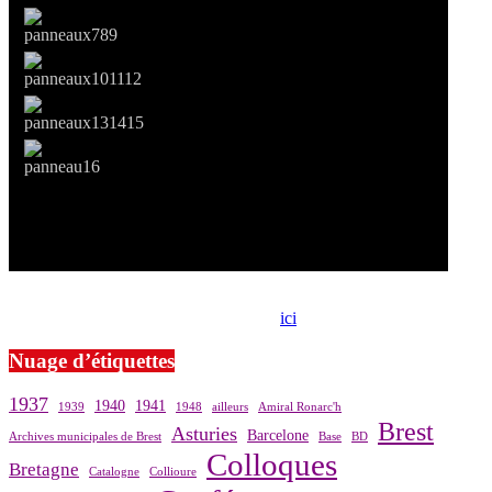
Si le prêt de cette exposition vous intéresse, nous vous invitons à
prendre contact avec notre association,
ici
.
Nuage d’étiquettes
1937
1940
1941
1939
1948
ailleurs
Amiral Ronarc'h
Brest
Asturies
Barcelone
Archives municipales de Brest
Base
BD
Colloques
Bretagne
Catalogne
Collioure