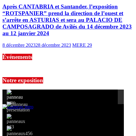
Après CANTABRIA et Santander, l’exposition
“ROTSPANIER” prend la direction de l’ouest et
s’arrête en ASTURIAS et sera au PALACIO DE
CAMPOSAGRADO de Avilés du 14 décembre 2023
au 12 janvier 2024
8 décembre 2023
28 décembre 2023
MERE 29
Événements
No events are found.
Notre exposition