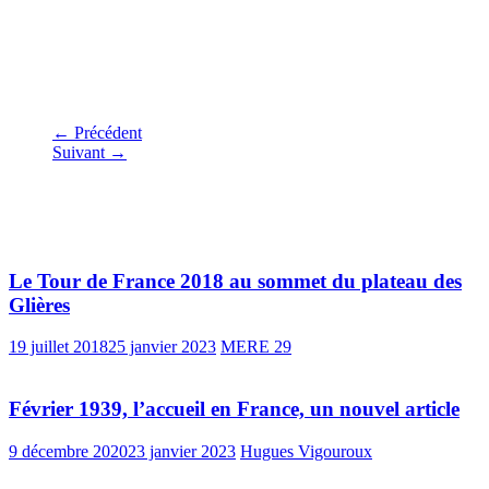
de réfugiés espagnols le 3.2.1939.AD 29. 1
M 306.
← Précédent
Suivant →
Vous pourrez aussi aimer
Le Tour de France 2018 au sommet du plateau des
Glières
19 juillet 2018
25 janvier 2023
MERE 29
Février 1939, l’accueil en France, un nouvel article
9 décembre 2020
23 janvier 2023
Hugues Vigouroux