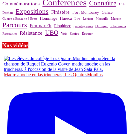
Conférences
Connaître
Commémorations
CTE
Expositions
Finistère
Fort Montbarey
Galice
Dachau
Hommage
Huesca
Guerre d'Espagne à Brest
Lire
Lorient
Marseille
Murcie
Parcours
Penmarc'h
Plouhinec
pédagogiques
Quimper
Ribadesella
UBO
Résistance
Rotspanier
Voir
Zapico
Écouter
Nos vidéos
Madre anoche en las trincheras, Les Quatre-Moulins