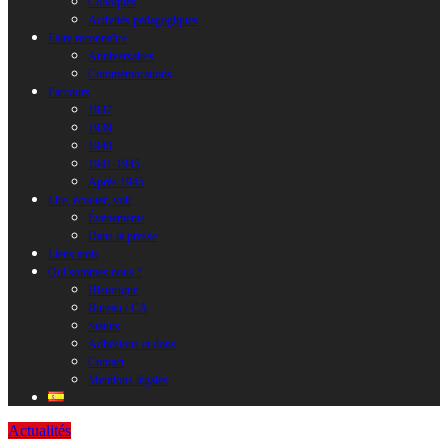
Colloques
Activités pédagogiques
Faire reconnaître
Anniversaires
Commémorations
Parcours
1937
1939
1940
1941-1945
Après 1945
Lire, écouter, voir
Évènements
Dans la presse
Liens amis
Qui sommes nous ?
Historique
Bureau / CA
Statuts
Adhésions et dons
Contact
Mentions légales
Actualités