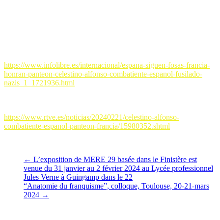
cérémonie organisée au Fort Montbarey lors de la Journée Nationale
de la Résistance le 27 mai 2015.
Lien transmis par notre amie María de Compostela –
Información
libre e independiente
– :
https://www.infolibre.es/internacional/espana-siguen-fosas-francia-
honran-panteon-celestino-alfonso-combatiente-espanol-fusilado-
nazis_1_1721936.html
Autre lien transféré par David de Sabadell –
Radiotelevisión
Española, Madrid
– :
https://www.rtve.es/noticias/20240221/celestino-alfonso-
combatiente-espanol-panteon-francia/15980352.shtml
Vifs remerciements à eux deux.
←
L’exposition de MERE 29 basée dans le Finistère est
venue du 31 janvier au 2 février 2024 au Lycée professionnel
Jules Verne à Guingamp dans le 22
“Anatomie du franquisme”, colloque, Toulouse, 20-21-mars
2024
→
Vous pourrez aussi aimer