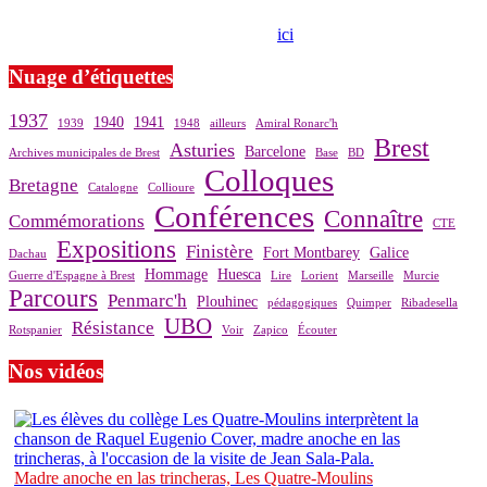
Si le prêt de cette exposition vous intéresse, nous vous invitons à
prendre contact avec notre association,
ici
.
Nuage d’étiquettes
1937
1940
1941
1939
1948
ailleurs
Amiral Ronarc'h
Brest
Asturies
Barcelone
Archives municipales de Brest
Base
BD
Colloques
Bretagne
Catalogne
Collioure
Conférences
Connaître
Commémorations
CTE
Expositions
Finistère
Fort Montbarey
Galice
Dachau
Hommage
Huesca
Guerre d'Espagne à Brest
Lire
Lorient
Marseille
Murcie
Parcours
Penmarc'h
Plouhinec
pédagogiques
Quimper
Ribadesella
UBO
Résistance
Rotspanier
Voir
Zapico
Écouter
Nos vidéos
Madre anoche en las trincheras, Les Quatre-Moulins