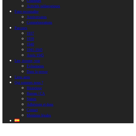
Colloques
Activités pédagogiques
Faire reconnaître
Anniversaires
Commémorations
Parcours
1937
1939
1940
1941-1945
Après 1945
Lire, écouter, voir
Évènements
Dans la presse
Liens amis
Qui sommes nous ?
Historique
Bureau / CA
Statuts
Adhésions et dons
Contact
Mentions légales
Diplome03 (1)