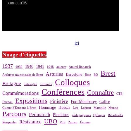
Si le prêt de cette exposition vous intéresse, nous vous invitons à
prendre contact avec notre association,
ici
.
Nuage d’étiquettes
1937
1940
1941
1939
1948
ailleurs
Amiral Ronarc'h
Brest
Asturies
Barcelone
Archives municipales de Brest
Base
BD
Colloques
Bretagne
Catalogne
Collioure
Conférences
Connaître
Commémorations
CTE
Expositions
Finistère
Fort Montbarey
Galice
Dachau
Hommage
Huesca
Guerre d'Espagne à Brest
Lire
Lorient
Marseille
Murcie
Parcours
Penmarc'h
Plouhinec
pédagogiques
Quimper
Ribadesella
UBO
Résistance
Rotspanier
Voir
Zapico
Écouter