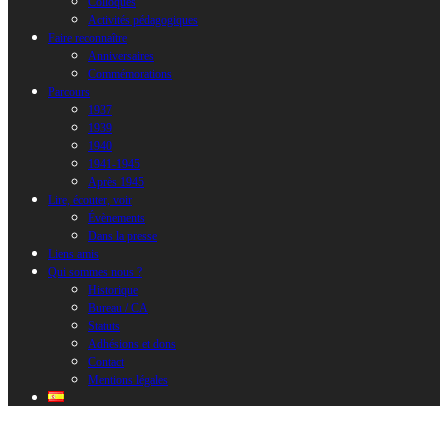
Colloques
Activités pédagogiques
Faire reconnaître
Anniversaires
Commémorations
Parcours
1937
1939
1940
1941-1945
Après 1945
Lire, écouter, voir
Évènements
Dans la presse
Liens amis
Qui sommes nous ?
Historique
Bureau / CA
Statuts
Adhésions et dons
Contact
Mentions légales
photo étudiante prison