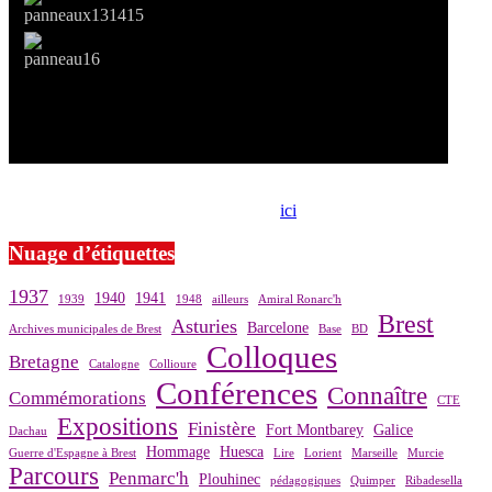
Si le prêt de cette exposition vous intéresse, nous vous invitons à
prendre contact avec notre association,
ici
.
Nuage d’étiquettes
1937
1940
1941
1939
1948
ailleurs
Amiral Ronarc'h
Brest
Asturies
Barcelone
Archives municipales de Brest
Base
BD
Colloques
Bretagne
Catalogne
Collioure
Conférences
Connaître
Commémorations
CTE
Expositions
Finistère
Fort Montbarey
Galice
Dachau
Hommage
Huesca
Guerre d'Espagne à Brest
Lire
Lorient
Marseille
Murcie
Parcours
Penmarc'h
Plouhinec
pédagogiques
Quimper
Ribadesella