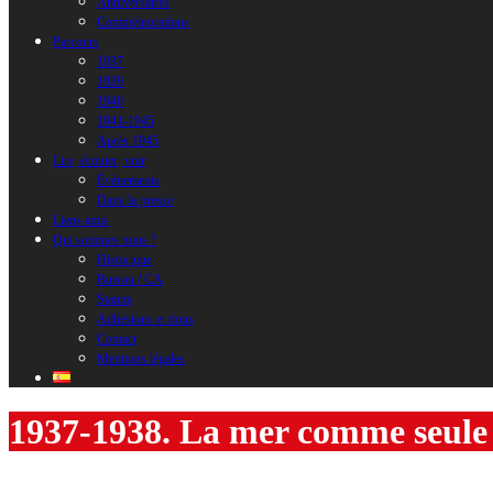
Anniversaires
Commémorations
Parcours
1937
1939
1940
1941-1945
Après 1945
Lire, écouter, voir
Évènements
Dans la presse
Liens amis
Qui sommes nous ?
Historique
Bureau / CA
Statuts
Adhésions et dons
Contact
Mentions légales
1937-1938. La mer comme seule 
Entre 1937 et 1938. La voie maritime est la seule issue pour échapper