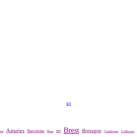
ndre contact avec notre association,
ici
.
Brest
Asturies
Bretagne
Barcelone
est
Base
BD
Catalogne
Collioure