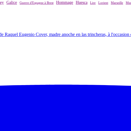
rey
Galice
Hommage
Huesca
Guerre d'Espagne à Brest
Lire
Lorient
Marseille
Mur