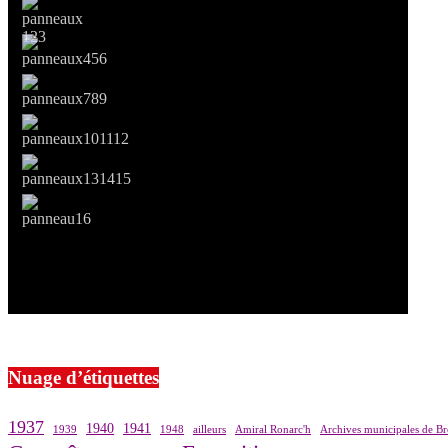
Si le prêt de cette exposition vous intéresse, nous vous invitons à pre
Nuage d’étiquettes
1937
1940
1941
1939
1948
ailleurs
Amiral Ronarc'h
Archives municipales de Br