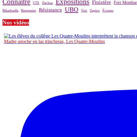
Connaître
Expositions
Finistère
Fort Montba
CTE
Dachau
UBO
Résistance
Ribadesella
Rotspanier
Voir
Zapico
Écouter
Nos vidéos
Madre anoche en las trincheras, Les Quatre-Moulins