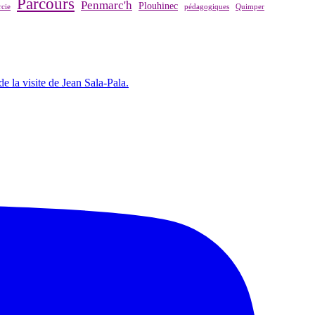
Parcours
Penmarc'h
Plouhinec
cie
pédagogiques
Quimper