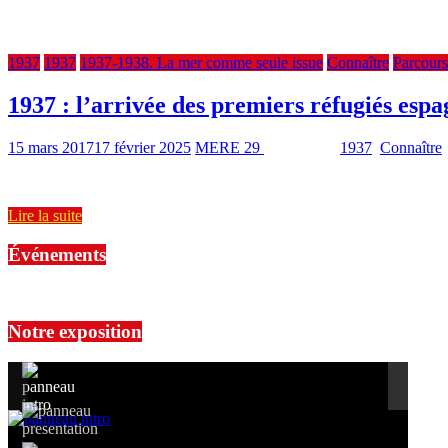
embarcations de “fortune” empruntent aussi cette voie maritime pérille
1937
1937
1937-1938. La mer comme seule issue
Connaître
Parcours
1937 : l’arrivée des premiers réfugiés espa
15 mars 2017
17 février 2025
MERE 29
3636 Views
1937
,
Connaître
Il y a 80 ans arrivaient les premiers réfugiés espagnols en Bretagne, s
Lire la suite
Événements
No events are found.
Notre exposition