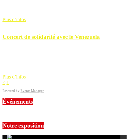
Ce soir, notre amie et chanteuse Yesenia García León se produira
aux côtés de son fidèle camarade Olivier Catteau, clarinettiste et
accordéoniste émérite à Brest, [...]
Plus d’infos
17
Juil
Concert de solidarité avec le Venezuela
17 juillet 2026
18 h 30 min-22 h 00 min
Un comité de soutien, constitué en association Solidarité Venezuela
29 organise un concert de solidarité pour le peuple vénézuélien
après les terribles séismes qui ont [...]
Plus d’infos
<
1
2
Powered by
Events Manager
Événements
No events are found.
Notre exposition