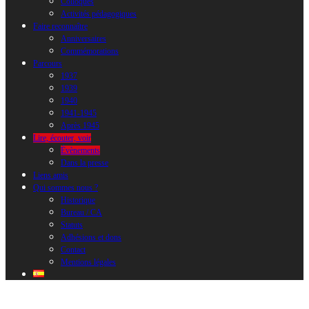
Colloques
Activités pédagogiques
Faire reconnaître
Anniversaires
Commémorations
Parcours
1937
1939
1940
1941-1945
Après 1945
Lire, écouter, voir
Évènements
Dans la presse
Liens amis
Qui sommes nous ?
Historique
Bureau / CA
Statuts
Adhésions et dons
Contact
Mentions légales
Évènements