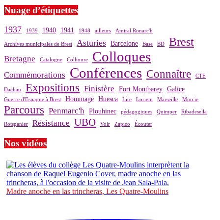
Nuage d’étiquettes
1937
1940
1941
1939
1948
ailleurs
Amiral Ronarc'h
Brest
Asturies
Barcelone
Archives municipales de Brest
Base
BD
Colloques
Bretagne
Catalogne
Collioure
Conférences
Connaître
Commémorations
CTE
Expositions
Finistère
Fort Montbarey
Galice
Dachau
Hommage
Huesca
Guerre d'Espagne à Brest
Lire
Lorient
Marseille
Murcie
Parcours
Penmarc'h
Plouhinec
pédagogiques
Quimper
Ribadesella
UBO
Résistance
Rotspanier
Voir
Zapico
Écouter
Nos vidéos
Madre anoche en las trincheras, Les Quatre-Moulins