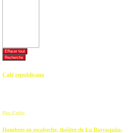
Effacer tout
Recherche
21
Mai
Café republicano
21 mai 2026
17 h 00 min-20 h 00 min
Rendez-vous à la PAM (ancien imprimerie) de Brest pour échanger
entre membres de MERE 29 et toute autre personne intéressée par la
mémoire des républicains [...]
Plus d’infos
29
Mai
Hombres en escabeche, théâtre de La Barraquita,