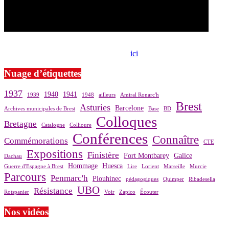
Si le prêt de cette exposition vous intéresse, nous vous invitons à
prendre contact avec notre association,
ici
.
Nuage d’étiquettes
1937
1940
1941
1939
1948
ailleurs
Amiral Ronarc'h
Brest
Asturies
Barcelone
Archives municipales de Brest
Base
BD
Colloques
Bretagne
Catalogne
Collioure
Conférences
Connaître
Commémorations
CTE
Expositions
Finistère
Fort Montbarey
Galice
Dachau
Hommage
Huesca
Guerre d'Espagne à Brest
Lire
Lorient
Marseille
Murcie
Parcours
Penmarc'h
Plouhinec
pédagogiques
Quimper
Ribadesella
UBO
Résistance
Rotspanier
Voir
Zapico
Écouter
Nos vidéos