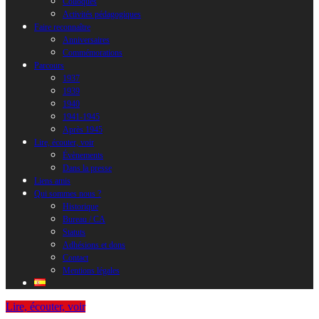
Colloques
Activités pédagogiques
Faire reconnaître
Anniversaires
Commémorations
Parcours
1937
1939
1940
1941-1945
Après 1945
Lire, écouter, voir
Évènements
Dans la presse
Liens amis
Qui sommes nous ?
Historique
Bureau / CA
Statuts
Adhésions et dons
Contact
Mentions légales
Lire, écouter, voir