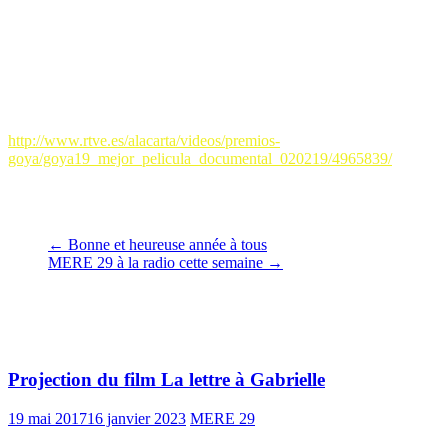
Le 17 janvier 2019
Ce documentaire de Almudena Carracedo et de Robert Bahar a
reçu El Premio Goya le 2 février 2019 à Madrid et il le mérite
grandement.
Voir la vidéo de remise de ce prix aux deux réalisateurs :
http://www.rtve.es/alacarta/videos/premios-
goya/goya19_mejor_pelicula_documental_020219/4965839/
Claudine Allende Santa Cruz
Le 06 février 2019
←
Bonne et heureuse année à tous
MERE 29 à la radio cette semaine
→
Vous pourrez aussi aimer
Projection du film La lettre à Gabrielle
19 mai 2017
16 janvier 2023
MERE 29