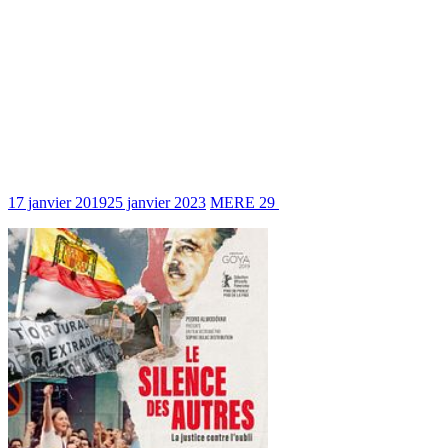
LE SILENCE DES AUTRES. La justice
contre l’oubli : Sortie en salle le
13/02/2019 du documentaire réalisé par
Almudena Carracedo et Robert Bahar,
produit par Agustín et Pedro Almodóvar
et Esther García.
17 janvier 2019
25 janvier 2023
MERE 29
1899 Views
3 min read