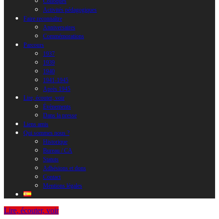
Colloques
Activités pédagogiques
Faire reconnaître
Anniversaires
Commémorations
Parcours
1937
1939
1940
1941-1945
Après 1945
Lire, écouter, voir
Évènements
Dans la presse
Liens amis
Qui sommes nous ?
Historique
Bureau / CA
Statuts
Adhésions et dons
Contact
Mentions légales
Lire, écouter, voir