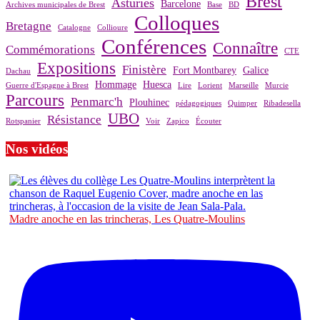
Brest
Asturies
Barcelone
Archives municipales de Brest
Base
BD
Colloques
Bretagne
Catalogne
Collioure
Conférences
Connaître
Commémorations
CTE
Expositions
Finistère
Fort Montbarey
Galice
Dachau
Hommage
Huesca
Guerre d'Espagne à Brest
Lire
Lorient
Marseille
Murcie
Parcours
Penmarc'h
Plouhinec
pédagogiques
Quimper
Ribadesella
UBO
Résistance
Rotspanier
Voir
Zapico
Écouter
Nos vidéos
Madre anoche en las trincheras, Les Quatre-Moulins