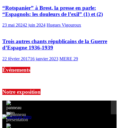
“Rotspanier” à Brest, la presse en parle:
“Espagnols: les douleurs de l’exil” (1) et (2)
23 mai 2024
2 juin 2024
Hugues Vigouroux
Trois autres chants républicains de la Guerre
d’Espagne 1936-1939
22 février 2017
16 janvier 2023
MERE 29
Événements
No events are found.
Notre exposition