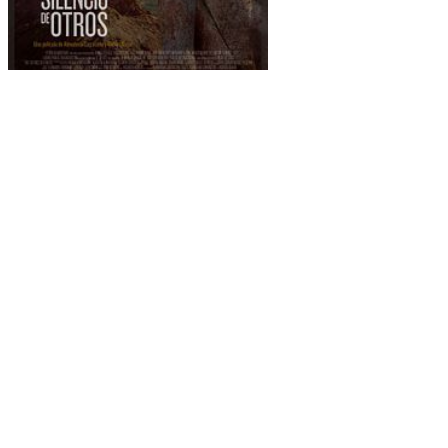
CINEUROPA (Critique : Le Silence des autres par Alfonso
Rivera) :
« C’est dans ce pays d’Amérique du Sud(Argentine) que se déroule
une partie de l’action de ce documentaire, tourné sur plus de cinq
ans (ce qui a représenté 450 heures de film) pour suivre le processus
enclenché par la quête des victimes du franquisme pour amener les
responsables devant la justice, de ceux qui ont été torturés aux mères
dont cette période obscure a volé les enfants et aux parents qui
réclament encore les corps des disparus, amassés dans des fosses
communes. Parce que ces victimes ont dû aller jusqu’à Buenos Aires
pour parvenir à ce que les tribunaux mettent enfin en branle une
action qu’une partie de la société espagnole (et beaucoup d’hommes
politiques) refuse encore d’accepter, parce qu’ils ne veulent pas
tourner leurs regards vers le passé.
C’est précisément cette frange négationniste de la société espagnole
qui devrait voir
Le Silence des autres
: l’objectif de ses auteurs est
que le spectateur se sente également victime de ces abus et crimes,
pour lesquels il n’y a pas prescription et qu’on ne peut ni ne doit