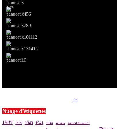
Si le prêt de cette exposition vous intéresse, nous vous invitons à
prendre contact avec notre association,
ici
.
Nuage d’étiquettes
1937
1940
1941
1939
1948
ailleurs
Amiral Ronarc'h