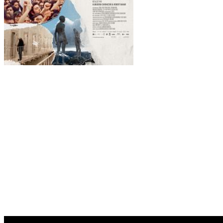
SYNOPSIS ET DÉTAILS
1977. Deux ans après la mort de Franco, dans l’urgence de la
transition démocratique, l’Espagne vote la loi d’amnistie générale
qui libère les prisonniers politiques mais interdit également le
jugement des crimes franquistes.
Les exactions commises sous la dictature et jusque dans les années
1980 (disparitions, exécutions sommaires, vols de bébés, torture)
sont alors passées sous silence.
Mais depuis quelques années, des citoyens espagnols, rescapés du
franquisme, saisissent la justice à 10.000 kilomètres des crimes
commis, en Argentine, pour rompre ce « pacte de l’oubli » et faire
condamner les coupables.
BANDE ANNONCE :