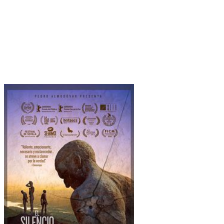
Ce documentaire «
LE SILENCE DES AUTRES. La justice
contre l’oubli.
», réalisé par la madrilène
Almudena Carracedo
et
l’américain
Robert Bahar
, est sorti en salle en Espagne en 2018,
sous le titre «
EL SILENCIO DE OTROS
». Il a déjà reçu
plusieurs récompenses dont
le prix du cinéma européen du
meilleur film documentaire à Berlin en 2018.
Il se trouve
également parmi les
4 nominés del Premio GOYA du meilleur film
documentaire qui sera décerné le 02/02/2019 à Madrid.