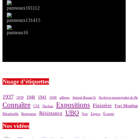
Si le prêt de cette exposition vous intéresse, nous vous invitons à pre
Nuage d’étiquettes
1937
1940
1941
1939
1948
ailleurs
Amiral Ronarc'h
Archives municipales de Br
Connaître
Expositions
Finistère
Fort Montba
CTE
Dachau
UBO
Résistance
Ribadesella
Rotspanier
Voir
Zapico
Écouter
Nos vidéos