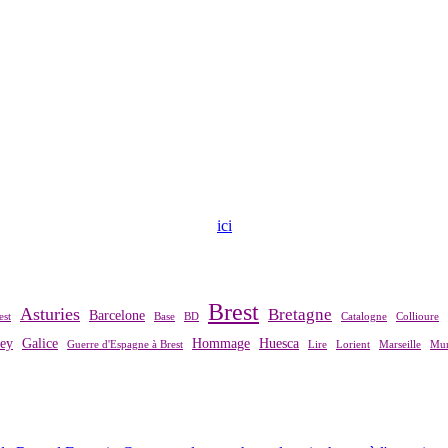
ndre contact avec notre association,
ici
.
Brest
Asturies
Bretagne
Barcelone
est
Base
BD
Catalogne
Collioure
rey
Galice
Hommage
Huesca
Guerre d'Espagne à Brest
Lire
Lorient
Marseille
Mur