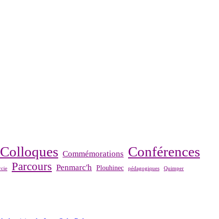
Colloques
Conférences
Commémorations
Parcours
Penmarc'h
Plouhinec
cie
pédagogiques
Quimper