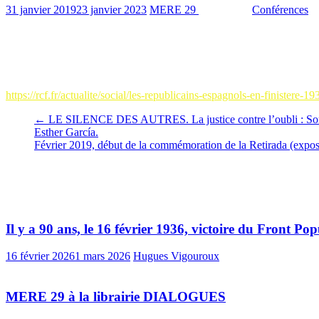
31 janvier 2019
23 janvier 2023
MERE 29
1140 Views
Conférences
0
Ce mardi 29 janvier nous étions les invités du magazine proposé par 
nombreuses manifestations que nous organiserons durant cette année
émission Radio Chrétienne de France du mardi 29/01/2019 18h
https://rcf.fr/actualite/social/les-republicains-espagnols-en-finistere-1
←
LE SILENCE DES AUTRES. La justice contre l’oubli : Sortie
Esther García.
Février 2019, début de la commémoration de la Retirada (exposi
Vous pourrez aussi aimer
Il y a 90 ans, le 16 février 1936, victoire du Front 
16 février 2026
1 mars 2026
Hugues Vigouroux
MERE 29 à la librairie DIALOGUES