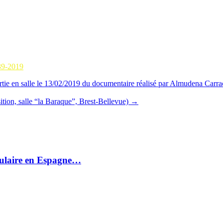
 min read
Ronan Le Coz sur Radio Chrétienne de France. Une demi heure d’antenne 
 2019
939-2019
 en salle le 13/02/2019 du documentaire réalisé par Almudena Carrac
tion, salle “la Baraque”, Brest-Bellevue)
→
Populaire en Espagne…