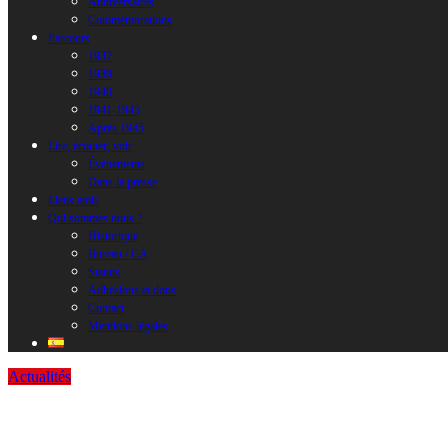
Anniversaires
Commémorations
Parcours
1937
1939
1940
1941-1945
Après 1945
Lire, écouter, voir
Évènements
Dans la presse
Liens amis
Qui sommes nous ?
Historique
Bureau / CA
Statuts
Adhésions et dons
Contact
Mentions légales
Actualités
MERE 29 à la radio cette semaine