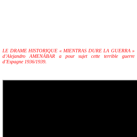
Meilleur acteur dans un second rôle pour Eduard Fernández (el
General José Millán-Astray), Meilleure direction de production,
Meilleurs costumes, Meilleure direction artistique, Meilleurs
maquillages et coiffures.
Et aussi le
Premio Gaudí
du
meilleur acteur
à
Karra ELEJALDE
,
dans le rôle de
MIGUEL de UNAMUNO
.
LE DRAME HISTORIQUE « MIENTRAS DURE LA GUERRA »
d’Alejandro AMENÁBAR a pour sujet cette terrible guerre
d’Espagne 1936/1939.
Bande annonce: