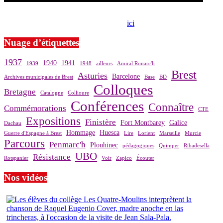
Si le prêt de cette exposition vous intéresse, nous vous invitons à
prendre contact avec notre association,
ici
.
Nuage d’étiquettes
1937
1940
1941
1939
1948
ailleurs
Amiral Ronarc'h
Brest
Asturies
Barcelone
Archives municipales de Brest
Base
BD
Colloques
Bretagne
Catalogne
Collioure
Conférences
Connaître
Commémorations
CTE
Expositions
Finistère
Fort Montbarey
Galice
Dachau
Hommage
Huesca
Guerre d'Espagne à Brest
Lire
Lorient
Marseille
Murcie
Parcours
Penmarc'h
Plouhinec
pédagogiques
Quimper
Ribadesella
UBO
Résistance
Rotspanier
Voir
Zapico
Écouter
Nos vidéos