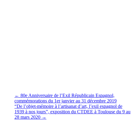
Ce drame historique est, certes, un rappel de la guerre d’Espagne
1936/1939 mettant en présence des représentants de la République
légale espagnole et des putschistes militaires, mais il est toujours
d’actualité car l’extrême-droite est toujours aussi active dans la
péninsule ibérique comme en Europe.
Agradecimientos a Marie por las páginas del VOCABLE Número
804, febrero 2020.
Claudine Allende Santa Cruz
Le 18 mars 2020
←
80e Anniversaire de l’Exil Républicain Espagnol,
commémorations du 1er janvier au 31 décembre 2019
“De l’objet-mémoire à l’artisanat d’art, l’exil espagnol de
1939 à nos jours”, exposition du CTDEE à Toulouse du 9 au
28 mars 2020
→
Vous pourrez aussi aimer