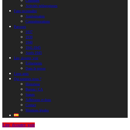
Colloques
Activités pédagogiques
Faire reconnaître
Anniversaires
Commémorations
Parcours
1937
1939
1940
1941-1945
Après 1945
Lire, écouter, voir
Évènements
Dans la presse
Liens amis
Qui sommes nous ?
Historique
Bureau / CA
Statuts
Adhésions et dons
Contact
Mentions légales
Lire, écouter, voir