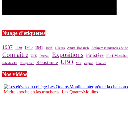
Si le prêt de cette exposition vous intéresse, nous vous invitons à pre
Nuage d’étiquettes
1937
1940
1941
1939
1948
ailleurs
Amiral Ronarc'h
Archives municipales de Br
Connaître
Expositions
Finistère
Fort Montba
CTE
Dachau
UBO
Résistance
Ribadesella
Rotspanier
Voir
Zapico
Écouter
Nos vidéos
Madre anoche en las trincheras, Les Quatre-Moulins