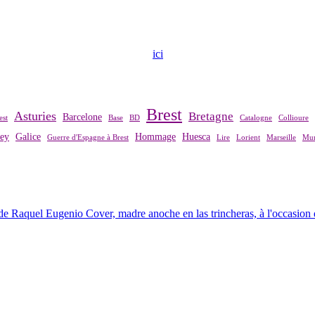
ndre contact avec notre association,
ici
.
Brest
Asturies
Bretagne
Barcelone
est
Base
BD
Catalogne
Collioure
rey
Galice
Hommage
Huesca
Guerre d'Espagne à Brest
Lire
Lorient
Marseille
Mur