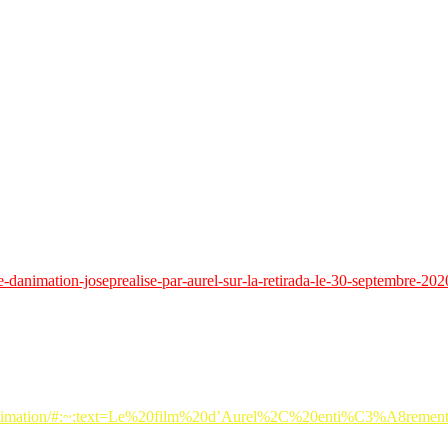
, le
Prix Louis-Delluc
2020
du Premier film a été décerné aujourd’hui 
a, il distingue chaque année depuis 1937 un film français sorti en sa
 des ciné-clubs.
 cinéma et de critiques. En 1945, le
Prix Louis-Delluc
avait été remis à
nimation
Josep
, réalisé par
Aurel
sur la Retirada, le 30 septembre 20
danimation-joseprealise-par-aurel-sur-la-retirada-le-30-septembre-202
d’Animation
le 12 mars 2021 (long métrage).
film-danimation/#:~:text=Le%20film%20d’Aurel%2C%20enti%C3%A8rem