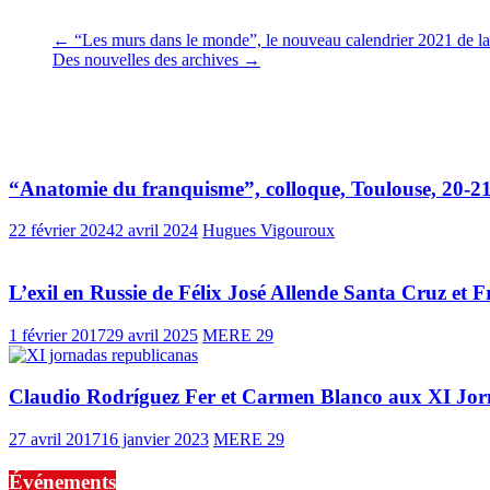
Complément à l’article, réalisé le 21 mars 2021.
←
“Les murs dans le monde”, le nouveau calendrier 2021 de la S.I
Des nouvelles des archives
→
Vous pourrez aussi aimer
“Anatomie du franquisme”, colloque, Toulouse, 20-2
22 février 2024
2 avril 2024
Hugues Vigouroux
L’exil en Russie de Félix José Allende Santa Cruz et
1 février 2017
29 avril 2025
MERE 29
Claudio Rodríguez Fer et Carmen Blanco aux XI Jor
27 avril 2017
16 janvier 2023
MERE 29
Événements