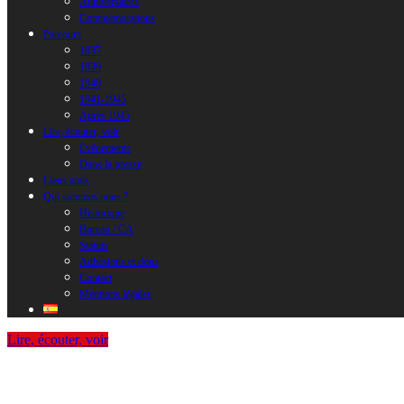
Anniversaires
Commémorations
Parcours
1937
1939
1940
1941-1945
Après 1945
Lire, écouter, voir
Évènements
Dans la presse
Liens amis
Qui sommes nous ?
Historique
Bureau / CA
Statuts
Adhésions et dons
Contact
Mentions légales
Lire, écouter, voir
Bonne nouvelle, le Prix Louis-Delluc 2020 
La Retirada