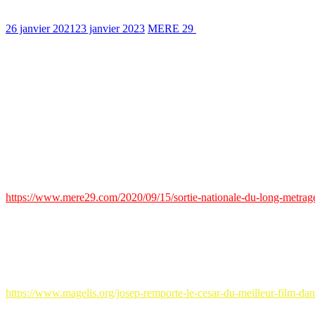
26 janvier 2021
23 janvier 2023
MERE 29
991 Views
1 min read
Maintenu malgré les mois de fermetures des salles de cinéma en 2020
notamment aux Studios à Brest. Considéré comme le Goncourt du ciném
réalisateur, scénariste et premier critique de cinéma français, fondateur
Il est remis par un jury rassemblant une vingtaine de personnalités du
Voir article 15/09/2020 intitulé
“Sortie nationale du long-métrage
d’a
https://www.mere29.com/2020/09/15/sortie-nationale-du-long-metrage-
Marie Le Bihan, 26 janvier 2021
L’Ardéchois
AUREL
décroche le
CÉSAR 2021
du
Meilleur Film 
https://www.magelis.org/josep-remporte-le-cesar-du-meilleur-