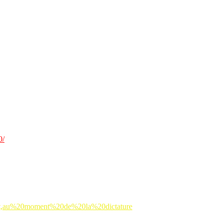
au film d’animation “
Josep″
, sorti en salle le 30 septembre,
lle, il est ainsi nommé en hommage à
Louis
Delluc
(1890-1924),
André
Malraux
pour “
Espoir, sierra de Teruel″.
20″
:
0/
ent,au%20moment%20de%20la%20dictature