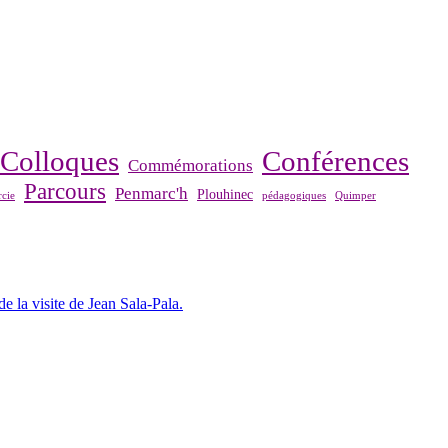
Colloques
Conférences
Commémorations
Parcours
Penmarc'h
Plouhinec
cie
pédagogiques
Quimper