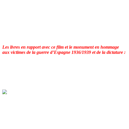
toujours pas identifiées.
En Espagne, il existe plus de
3000
fosses communes répertoriées, ce
qui place le pays en deuxième position après le Cambodge.
Plus de
300 000
bébés volés et vendus de la guerre d’Espagne
1936/1939 à la dictature et même jusqu’en 1990 et ceci avec l’appui
de l’Église.
Les livres en rapport avec ce film et le monument en hommage
aux victimes de la guerre d’Espagne 1936/1939 et de la dictature :
«
Las fosas de Franco
” de
Emilio Silva
qui est cité dans le
documentaire et de
Santiago Macías
.
Ce livre a été traduit en français par Patrick Pépin « Les fosses du
franquisme ».
El mirador de la memoria
situé à El torno dans la vallée del Jerte
dans la province de Cáceres (Comuninad autónoma de
Extremadura), œuvre de Francisco Cedenilla en 2009, en hommage
aux victimes de la guerre d’Espagne et de la dictature.