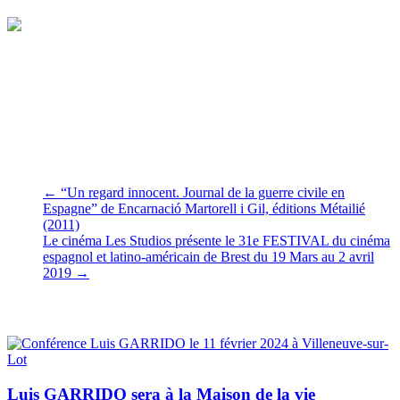
Claudine Allende Santa Cruz
Le 12 mars 2019
←
“Un regard innocent. Journal de la guerre civile en
Espagne” de Encarnació Martorell i Gil, éditions Métailié
(2011)
Le cinéma Les Studios présente le 31e FESTIVAL du cinéma
espagnol et latino-américain de Brest du 19 Mars au 2 avril
2019
→
Vous pourrez aussi aimer
Luis GARRIDO sera à la Maison de la vie