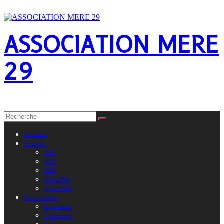
Passer
9 août 2026
au
contenu
ASSOCIATION MERE
29
Mémoire de l'exil républicain espagnol dans le Finistère
Actualités
Connaître
1937
1939
1940
1941-1945
Après 1945
Faire connaître
Expositions
Conférences