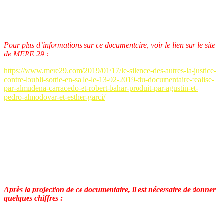
quarante ans
».
«EL SILENCIO DE OTROS »
a reçu, le 2 février 2019 à Madrid,
le Premio Goya du meilleur film documentaire réalisé en 2018.
Pour plus d’informations sur ce documentaire, voir le lien sur le site
de MERE 29 :
https://www.mere29.com/2019/01/17/le-silence-des-autres-la-justice-
contre-loubli-sortie-en-salle-le-13-02-2019-du-documentaire-realise-
par-almudena-carracedo-et-robert-bahar-produit-par-agustin-et-
pedro-almodovar-et-esther-garci/
Claudine Allende Santa Cruz
Le 26 février 2019
Après la projection de ce documentaire, il est nécessaire de donner
quelques chiffres :
Plus de
120 000
personnes sont toujours portées disparues et donc,