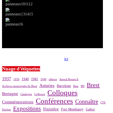
Si le prêt de cette exposition vous intéresse, nous vous invitons à
prendre contact avec notre association,
ici
.
Nuage d’étiquettes
1937
1940
1941
1939
1948
ailleurs
Amiral Ronarc'h
Brest
Asturies
Barcelone
Archives municipales de Brest
Base
BD
Colloques
Bretagne
Catalogne
Collioure
Conférences
Connaître
Commémorations
CTE
Expositions
Finistère
Fort Montbarey
Galice
Dachau