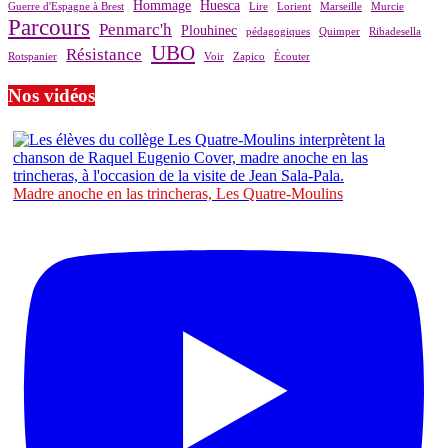
Hommage
Huesca
Guerre d'Espagne à Brest
Lire
Lorient
Marseille
Murcie
Parcours
Penmarc'h
Plouhinec
pédagogiques
Quimper
Ribadesella
UBO
Résistance
Rotspanier
Voir
Zapico
Écouter
Nos vidéos
Madre anoche en las trincheras, Les Quatre-Moulins