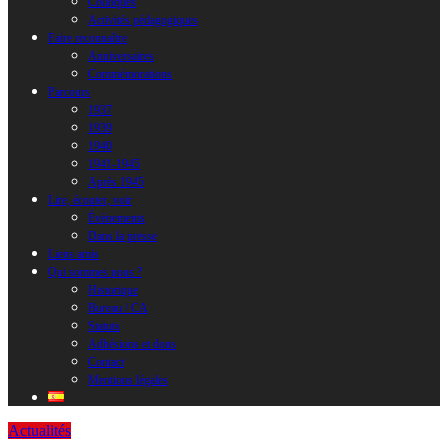
Colloques
Activités pédagogiques
Faire reconnaître
Anniversaires
Commémorations
Parcours
1937
1939
1940
1941-1945
Après 1945
Lire, écouter, voir
Évènements
Dans la presse
Liens amis
Qui sommes nous ?
Historique
Bureau / CA
Statuts
Adhésions et dons
Contact
Mentions légales
Actualités