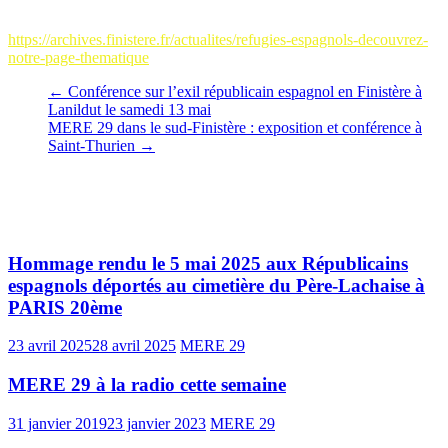
Archives départementales du Finistère:
https://archives.finistere.fr/actualites/refugies-espagnols-decouvrez-
notre-page-thematique
←
Conférence sur l’exil républicain espagnol en Finistère à
Lanildut le samedi 13 mai
MERE 29 dans le sud-Finistère : exposition et conférence à
Saint-Thurien
→
Vous pourrez aussi aimer
Hommage rendu le 5 mai 2025 aux Républicains
espagnols déportés au cimetière du Père-Lachaise à
PARIS 20ème
23 avril 2025
28 avril 2025
MERE 29
MERE 29 à la radio cette semaine
31 janvier 2019
23 janvier 2023
MERE 29