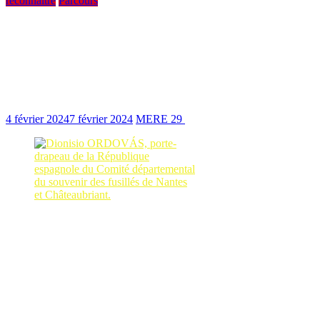
reconnaître
Parcours
Hommages les 27 et 28 janvier 2024 à
Nantes aux martyrs des Procès des “42”
et des “16” : cinq d’entre eux étaient des
Républicains espagnols
4 février 2024
7 février 2024
MERE 29
2132 Views
6 min read
Dionisio ORDOVÁS, porte-
drapeau de la République
espagnole du Comité départemental
du souvenir des fusillés de Nantes
et Châteaubriant.
Le samedi 27 janvier 2024, c’est au
Champ de tir du BÊLE
à
Nantes
qu’a eu lieu la cérémonie organisée par la ville de
Nantes
et
le Comité départemental du Souvenir des fusillés de
Nantes
et de