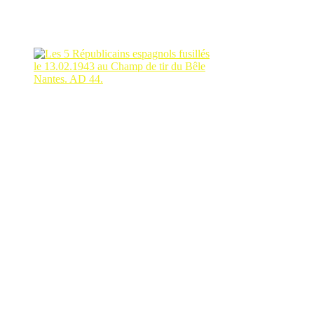
Cinq Républicains espagnols
font partie de ces victimes qui ont été
fusillées par les nazis en ce lieu le
13 février 1943
. Il s’agit de :
Les 5 Républicains espagnols fusillés le
13.02.1943 au Champ de tir du Bêle
Nantes. AD 44
Benedicto BLANCO DOBARRO
, né le 23/03/1917 à
Amiudal
, une des 9 paroisses de la ville de
Avión,
dans la
province de
Orense
, en
GALICE.
(En haut, à gauche sur le
document des AD 44)
;
Basilio BLASCO MARTÍN
, né le 15/04/1920 à
Rudilla
,
dans la province de
Teruel
en
ARAGÓN.
(En haut, au milieu
sur le document des AD 44)
;
Alfredo GÓMEZ OLLERO
, né le 09/11/1905 à
Paderne de
Allariz
, dans la province de
Orense
, en
GALICE.
(En haut, à
droite sur le document des AD 44);
Ernesto PRIETO HIDALGO
, né le 03/11/1918 à
Villanueva del Duque
, dans la province de
Córdoba
en
ANDALOUSIE.
(En bas à gauche sur le document des AD
44);