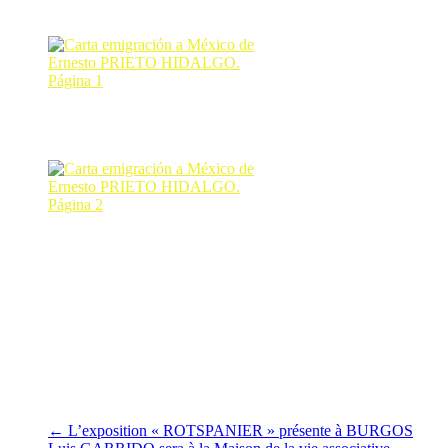
désirant émigrer au Mexique.
Carta emigración a México de
Ernesto PRIETO HIDALGO.
Página 1
Carta emigración a México de
Ernesto PRIETO HIDALGO.
Página 2
Vifs remerciements à nos amis de Nantes Carlos FERNANDEZ et
Luis GARRIDO.
Claudine Allende Santa Cruz de MERE 29
Le 4 février 2024
←
L’exposition « ROTSPANIER » présente à BURGOS