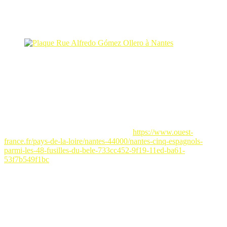
Un petit rappel pour
Alfredo Gómez Ollero
qui, depuis le 28
janvier 2023, a une rue à son nom dans la ville de
Nantes
.
Plaque Rue Alfredo Gómez Ollero à Nantes
Des membres de la famille de
Alfredo
sont venus d’Espagne pour
assister à cet émouvant hommage en présence du sous-préfet
Pascal
Otheguy
, l’ambassadeur d’Espagne en France
Victorio Redondo
Baldrich
, l’adjoint de la ville de Nantes
Olivier Chateau
, la
consule honoraire de Rennes et Nantes, notre amie
Soizic
Dubosquet
etc…
La presse régionale en a parlé en 2023 :
https://www.ouest-
france.fr/pays-de-la-loire/nantes-44000/nantes-cinq-espagnols-
parmi-les-48-fusilles-du-bele-733cc452-9f19-11ed-ba61-
53f7b549f1bc
Il est à préciser également qu’en 2006 une plaque a été apposée sur
la maison natale de
Alfredo Gómez Ollero
à
Paderne de Allariz
en
GALICE
.
Une dernière information très intéressante que j’ai trouvée sur le site
“
MEMORICA MÉXICO
” et qui aurait pu changer les destins de