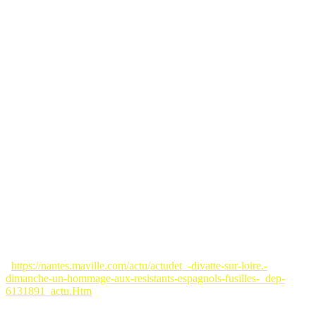
Miguel
SÁNCHEZ TOLOSA
, né le 27/12/1920 à
Hellín,
dans la province de
Albacete
, qui à cette époque faisait partie
du Royaume de
Murcia
et qui, aujourd’hui, se trouve dans la
Communauté autonome de
CASTILLA la MANCHA.
(En
bas à droite sur le document des AD 44).
Le lendemain, dimanche 27 janvier 2024, une autre cérémonie a eu
lieu au cimetière de
La Chapelle-Basse-Mer
organisée par la
municipalité et le Comité du souvenir des fusillés Résistance 44 où
ont été inhumés en février 1943 les 5 Résistants Républicains
espagnols fusillés au Champ de tir du Bêle. La mention “Mort pour
la France” leur a été attribuée à chacun d’entre eux par Le Ministère
des Anciens Combattants et Victimes de Guerre en juin 1947 et doit
figurer sur leur acte de décès.
Cimetière de la Chapelle-Basse-Mer (44) où
sont enterrés le 5 Républicains espagnols
fusillés à Nantes le 13/02/1943
La presse régionale en a parlé
:
https://nantes.maville.com/actu/actudet_-divatte-sur-loire.-
dimanche-un-hommage-aux-resistants-espagnols-fusilles-_dep-
6131891_actu.Htm