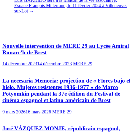
Luis GARRIDO sera à la Maison de la vie associative,
Espace François Mitterrand, le 11 février 2024 à Villeneuve-
sur-Lot
→
Vous pourrez aussi aimer
Nouvelle intervention de MERE 29 au Lycée Amiral
Ronarc’h de Brest
14 décembre 2023
14 décembre 2023
MERE 29
La necesaria Memoria: projection de « Flores bajo el
hielo. Mujeres resistentes 1936-1977 » de Marco
Potyomkin pendant la 37e édition du Festival de
cinéma espagnol et latino-américain de Brest
9 mars 2026
16 mars 2026
MERE 29
José VÁZQUEZ MONJE, républicain espagnol,