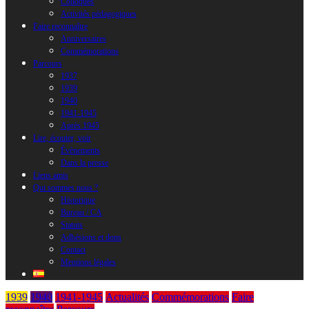
Colloques
Activités pédagogiques
Faire reconnaître
Anniversaires
Commémorations
Parcours
1937
1939
1940
1941-1945
Après 1945
Lire, écouter, voir
Évènements
Dans la presse
Liens amis
Qui sommes nous ?
Historique
Bureau / CA
Statuts
Adhésions et dons
Contact
Mentions légales
1939
1940
1941-1945
Actualités
Commémorations
Faire