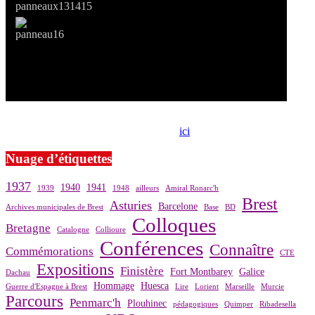
Si le prêt de cette exposition vous intéresse, nous vous invitons à
prendre contact avec notre association,
ici
.
Nuage d’étiquettes
1937
1940
1941
1939
1948
ailleurs
Amiral Ronarc'h
Brest
Asturies
Barcelone
Archives municipales de Brest
Base
BD
Colloques
Bretagne
Catalogne
Collioure
Conférences
Connaître
Commémorations
CTE
Expositions
Finistère
Fort Montbarey
Galice
Dachau
Hommage
Huesca
Guerre d'Espagne à Brest
Lire
Lorient
Marseille
Murcie
Parcours
Penmarc'h
Plouhinec
pédagogiques
Quimper
Ribadesella