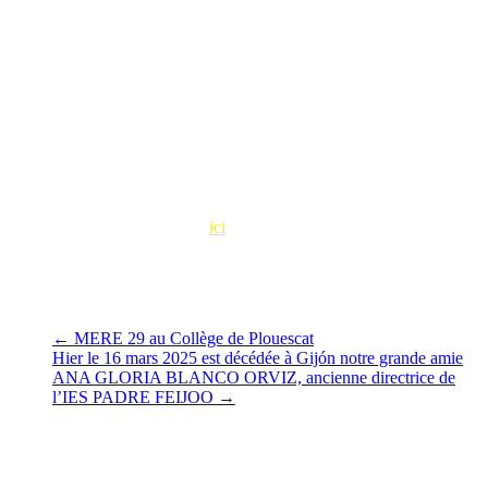
proviseur.
Nous retournerons volontiers au Lycée du Léon !
Lors de cette intervention nous étions accompagnés par plusieurs
étudiants en journalisme de l’IUT de Lannion qui préparent un
documentaire pour TBO et TV Rennes sur « Les descendants des
Républicains espagnols passés en Bretagne et dans le Finistère en
particulier ».
Lire l’article du Télégramme
ici
.
←
MERE 29 au Collège de Plouescat
Hier le 16 mars 2025 est décédée à Gijón notre grande amie
ANA GLORIA BLANCO ORVIZ, ancienne directrice de
l’IES PADRE FEIJOO
→
Vous pourrez aussi aimer