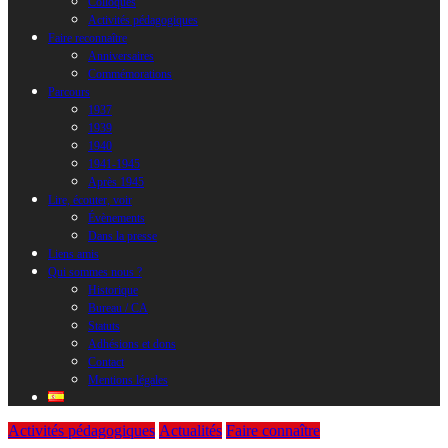
Colloques
Activités pédagogiques
Faire reconnaître
Anniversaires
Commémorations
Parcours
1937
1939
1940
1941-1945
Après 1945
Lire, écouter, voir
Évènements
Dans la presse
Liens amis
Qui sommes nous ?
Historique
Bureau / CA
Statuts
Adhésions et dons
Contact
Mentions légales
Activités pédagogiques
Actualités
Faire connaître