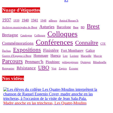
prendre contact avec notre association,
ici
.
Nuage d’étiquettes
1937
1940
1941
1939
1948
ailleurs
Amiral Ronarc'h
Brest
Asturies
Barcelone
Archives municipales de Brest
Base
BD
Colloques
Bretagne
Catalogne
Collioure
Conférences
Connaître
Commémorations
CTE
Expositions
Finistère
Fort Montbarey
Galice
Dachau
Hommage
Huesca
Guerre d'Espagne à Brest
Lire
Lorient
Marseille
Murcie
Parcours
Penmarc'h
Plouhinec
pédagogiques
Quimper
Ribadesella
UBO
Résistance
Rotspanier
Voir
Zapico
Écouter
Nos vidéos
Madre anoche en las trincheras, Les Quatre-Moulins