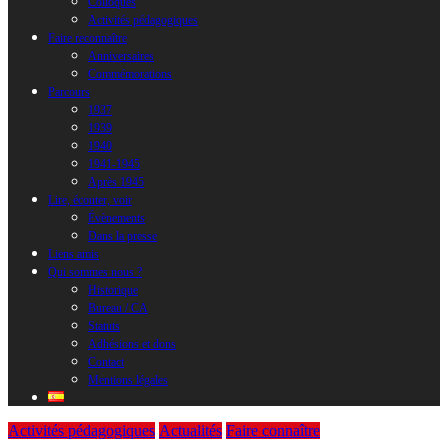
Colloques
Activités pédagogiques
Faire reconnaître
Anniversaires
Commémorations
Parcours
1937
1939
1940
1941-1945
Après 1945
Lire, écouter, voir
Évènements
Dans la presse
Liens amis
Qui sommes nous ?
Historique
Bureau / CA
Statuts
Adhésions et dons
Contact
Mentions légales
Activités pédagogiques
Actualités
Faire connaître