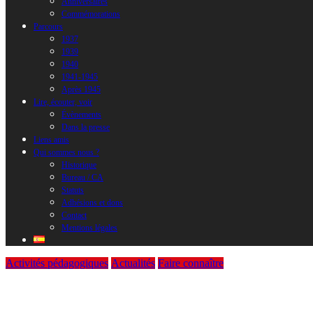
Anniversaires
Commémorations
Parcours
1937
1939
1940
1941-1945
Après 1945
Lire, écouter, voir
Évènements
Dans la presse
Liens amis
Qui sommes nous ?
Historique
Bureau / CA
Statuts
Adhésions et dons
Contact
Mentions légales
Activités pédagogiques
Actualités
Faire connaître
Faire connaître, Jean toujours sur le pont