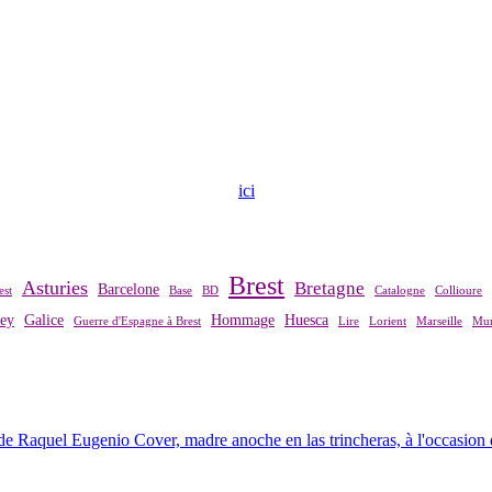
ndre contact avec notre association,
ici
.
Brest
Asturies
Bretagne
Barcelone
est
Base
BD
Catalogne
Collioure
rey
Galice
Hommage
Huesca
Guerre d'Espagne à Brest
Lire
Lorient
Marseille
Mur