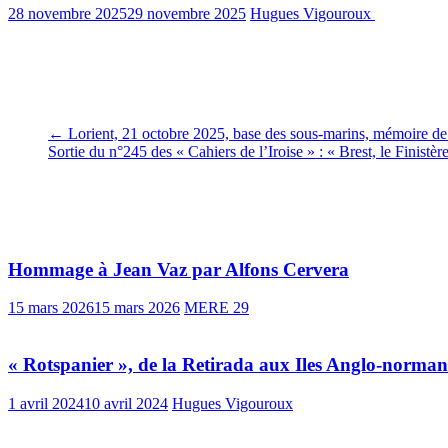
28 novembre 2025
29 novembre 2025
Hugues Vigouroux
963 Views
Cette semaine dans le « Télégramme de Brest » du 27 novembre revien
novembre propose un portrait de Jean. Un bel éclairage pour MERE 
←
Lorient, 21 octobre 2025, base des sous-marins, mémoire de
Sortie du n°245 des « Cahiers de l’Iroise » : « Brest, le Finist
Vous pourrez aussi aimer
Hommage à Jean Vaz par Alfons Cervera
15 mars 2026
15 mars 2026
MERE 29
« Rotspanier », de la Retirada aux Iles Anglo-norman
1 avril 2024
10 avril 2024
Hugues Vigouroux