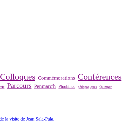
Colloques
Conférences
Commémorations
Parcours
Penmarc'h
Plouhinec
cie
pédagogiques
Quimper