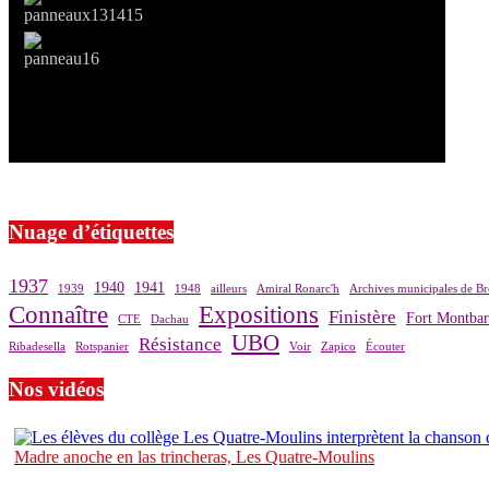
Si le prêt de cette exposition vous intéresse, nous vous invitons à pre
Nuage d’étiquettes
1937
1940
1941
1939
1948
ailleurs
Amiral Ronarc'h
Archives municipales de Br
Connaître
Expositions
Finistère
Fort Montba
CTE
Dachau
UBO
Résistance
Ribadesella
Rotspanier
Voir
Zapico
Écouter
Nos vidéos
Madre anoche en las trincheras, Les Quatre-Moulins