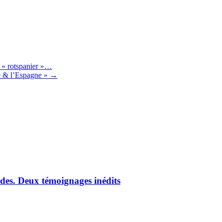
0 min read
t sur l’intervention de Jean devant les 200 élèves du Lycée Charles-de
29.
 « rotspanier »…
ère & l’Espagne »
→
des. Deux témoignages inédits