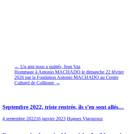
un public d’adultes (de l’ordre de 400 environ).
Landerneau, décembre 2025
Le Conquet, décembre 2025
←
Un ami nous a quittés, Jean Vaz
Hommage à Antonio MACHADO le dimanche 22 février
2026 par la Fondation Antonio MACHADO au Centre
Culturel de Collioure
→
Vous pourrez aussi aimer
Septembre 2022, triste rentrée, ils s’en sont allés…
4 septembre 2022
16 janvier 2023
Hugues Vigouroux