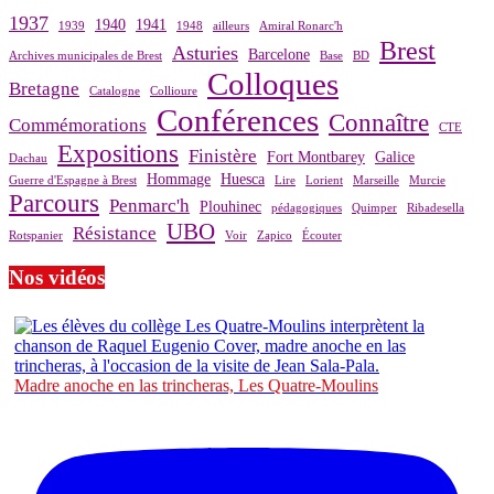
1937
1940
1941
1939
1948
ailleurs
Amiral Ronarc'h
Brest
Asturies
Barcelone
Archives municipales de Brest
Base
BD
Colloques
Bretagne
Catalogne
Collioure
Conférences
Connaître
Commémorations
CTE
Expositions
Finistère
Fort Montbarey
Galice
Dachau
Hommage
Huesca
Guerre d'Espagne à Brest
Lire
Lorient
Marseille
Murcie
Parcours
Penmarc'h
Plouhinec
pédagogiques
Quimper
Ribadesella
UBO
Résistance
Rotspanier
Voir
Zapico
Écouter
Nos vidéos
Madre anoche en las trincheras, Les Quatre-Moulins