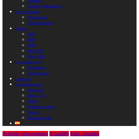
Colloques
Activités pédagogiques
Faire reconnaître
Anniversaires
Commémorations
Parcours
1937
1939
1940
1941-1945
Après 1945
Lire, écouter, voir
Évènements
Dans la presse
Liens amis
Qui sommes nous ?
Historique
Bureau / CA
Statuts
Adhésions et dons
Contact
Mentions légales
Activités pédagogiques
Actualités
Faire connaître