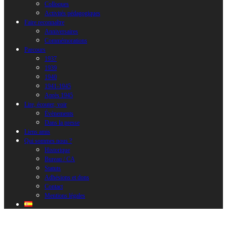
Colloques
Activités pédagogiques
Faire reconnaître
Anniversaires
Commémorations
Parcours
1937
1939
1940
1941-1945
Après 1945
Lire, écouter, voir
Évènements
Dans la presse
Liens amis
Qui sommes nous ?
Historique
Bureau / CA
Statuts
Adhésions et dons
Contact
Mentions légales
Bienvenue sur notre site !