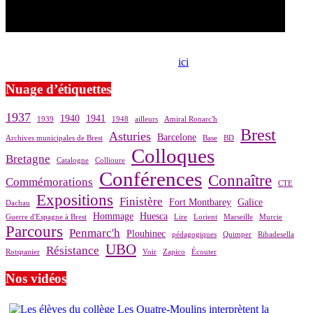
Si le prêt de cette exposition vous intéresse, nous vous invitons à
prendre contact avec notre association,
ici
.
Nuage d’étiquettes
1937
1940
1941
1939
1948
ailleurs
Amiral Ronarc'h
Brest
Asturies
Barcelone
Archives municipales de Brest
Base
BD
Colloques
Bretagne
Catalogne
Collioure
Conférences
Connaître
Commémorations
CTE
Expositions
Finistère
Fort Montbarey
Galice
Dachau
Hommage
Huesca
Guerre d'Espagne à Brest
Lire
Lorient
Marseille
Murcie
Parcours
Penmarc'h
Plouhinec
pédagogiques
Quimper
Ribadesella
UBO
Résistance
Rotspanier
Voir
Zapico
Écouter
Nos vidéos