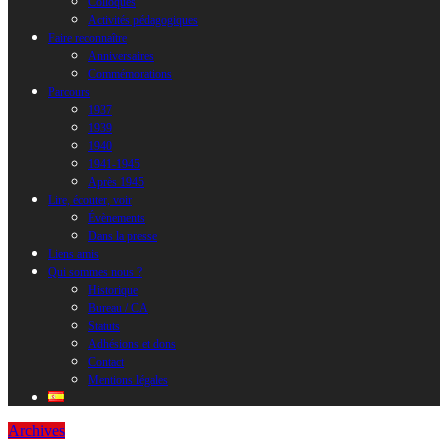
Colloques
Activités pédagogiques
Faire reconnaître
Anniversaires
Commémorations
Parcours
1937
1939
1940
1941-1945
Après 1945
Lire, écouter, voir
Évènements
Dans la presse
Liens amis
Qui sommes nous ?
Historique
Bureau / CA
Statuts
Adhésions et dons
Contact
Mentions légales
Archives