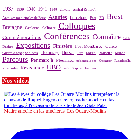
1937
1940
1941
1939
1948
ailleurs
Amiral Ronarc'h
Brest
Asturies
Barcelone
Archives municipales de Brest
Base
BD
Colloques
Bretagne
Catalogne
Collioure
Conférences
Connaître
Commémorations
CTE
Expositions
Finistère
Fort Montbarey
Galice
Dachau
Hommage
Huesca
Guerre d'Espagne à Brest
Lire
Lorient
Marseille
Murcie
Parcours
Penmarc'h
Plouhinec
pédagogiques
Quimper
Ribadesella
UBO
Résistance
Rotspanier
Voir
Zapico
Écouter
Nos vidéos
Madre anoche en las trincheras, Les Quatre-Moulins