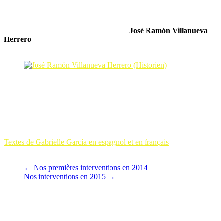
(Historien)
er
Ce samedi 1
octobre, en préambule à l’ouverture de la table ronde
consacrée à l’Exil républicain espagnol,
José Ramón Villanueva
Herrero
, historien et président de la séance, lit un texte préparé par
nos amis de la revue d’histoire XIX y XX ( Zaragoza).
José Ramón Villanueva Herrero (Historien)
Ce texte a été écrit par
Juan Soro
, auteur de la postface du livre de
Gabrielle,
« Plaza de los republicanos españoles »
, et directeur de
« Colección es un decir ».
Gabrielle Garcí
a
Textes de Gabrielle García en espagnol et en français
(traduction de
Gabrielle García)
←
Nos premières interventions en 2014
Nos interventions en 2015
→
Vous pourrez aussi aimer