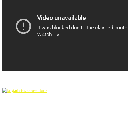
« BRIGADISTES ! »(éd. du Caïman)
e
À l’occasion du 80
anniversaire de la
création des Brigades Internationales, les
Éditions du Caïman
– en
partenariat avec les Amis des Combattants en Espagne Républicaine
(ACER) – publient dans la collection Noires nouvelles, un recueil
intitulé
BRIGADISTES !
L’écriture de ces nouvelles a été confiée à des personnes aux profils
divers et variés : auteurs de polar, auteurs / compositeurs /