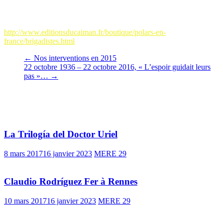
interprètes, scénaristes et dessinateurs de BD, autres personnalités
que leur histoire personnelle, littéraire ou artistique, a amené à
croiser le chemin des Brigades Internationales:
http://www.editionsducaiman.fr/boutique/polars-en-
france/brigadistes.html
←
Nos interventions en 2015
22 octobre 1936 – 22 octobre 2016, « L’espoir guidait leurs
pas »…
→
Vous pourrez aussi aimer
La Trilogía del Doctor Uriel
8 mars 2017
16 janvier 2023
MERE 29
Claudio Rodríguez Fer à Rennes
10 mars 2017
16 janvier 2023
MERE 29