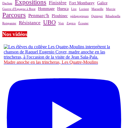
Expositions
Finistère
Fort Montbarey
Galice
Dachau
Hommage
Huesca
Guerre d'Espagne à Brest
Lire
Lorient
Marseille
Murcie
Parcours
Penmarc'h
Plouhinec
pédagogiques
Quimper
Ribadesella
UBO
Résistance
Rotspanier
Voir
Zapico
Écouter
Nos vidéos
Madre anoche en las trincheras, Les Quatre-Moulins