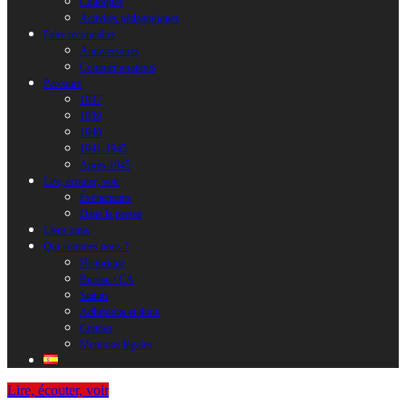
Colloques
Activités pédagogiques
Faire reconnaître
Anniversaires
Commémorations
Parcours
1937
1939
1940
1941-1945
Après 1945
Lire, écouter, voir
Évènements
Dans la presse
Liens amis
Qui sommes nous ?
Historique
Bureau / CA
Statuts
Adhésions et dons
Contact
Mentions légales
Lire, écouter, voir