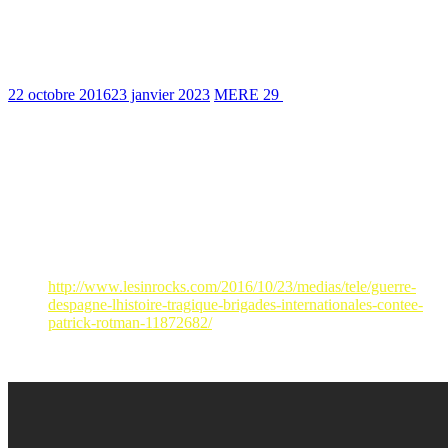
« L’espoir guidait leur pas » – 1936-2016,
les Brigades Internationales
22 octobre 2016
23 janvier 2023
MERE 29
909 Views
0 min read
A l’occasion des 80 ans de la création des Brigades internationales, à
voir, à lire…
« LA TRAGÉDIE DES BRIGADES INTERNATIONALES »
(TV Arte)
Article sur le documentaire de Patrick Rotman
“La tragédie
des Brigades internationales”
diffusé sur la chaine de
TV
Arte
(mardi 25 octobre à 20H50):
http://www.lesinrocks.com/2016/10/23/medias/tele/guerre-
despagne-lhistoire-tragique-brigades-internationales-contee-
patrick-rotman-11872682/
Extrait :