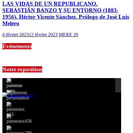
LAS VIDAS DE UN REPUBLICANO.
SEBASTIÁN BANZO Y SU ENTORNO (1883-
1956). Héctor Vicente Sánchez, Prólogo de José Luis
Melero
6 février 2023
12 février 2023
MERE 29
Événements
No events are found.
Notre exposition