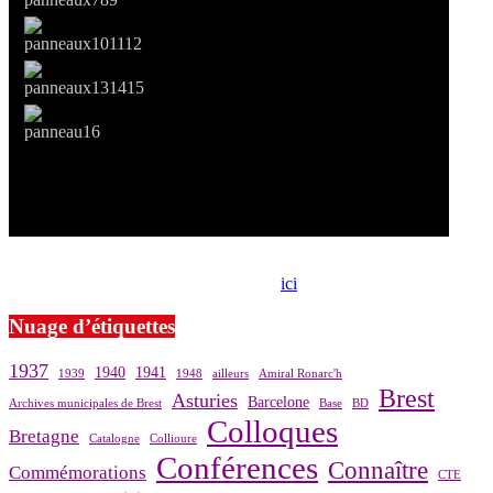
Si le prêt de cette exposition vous intéresse, nous vous invitons à
prendre contact avec notre association,
ici
.
Nuage d’étiquettes
1937
1940
1941
1939
1948
ailleurs
Amiral Ronarc'h
Brest
Asturies
Barcelone
Archives municipales de Brest
Base
BD
Colloques
Bretagne
Catalogne
Collioure
Conférences
Connaître
Commémorations
CTE