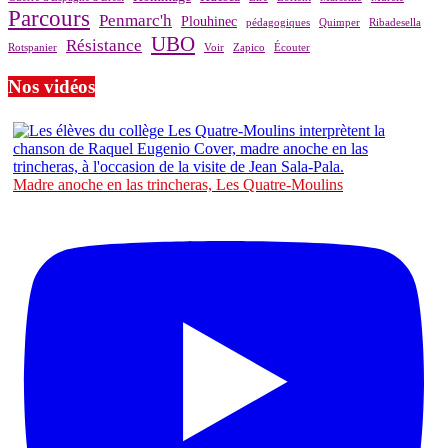
Parcours
Penmarc'h
Plouhinec
pédagogiques
Quimper
Ribadesella
UBO
Résistance
Rotspanier
Voir
Zapico
Écouter
Nos vidéos
Madre anoche en las trincheras, Les Quatre-Moulins