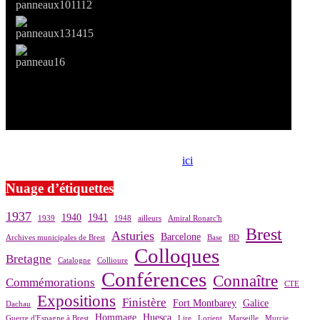
Si le prêt de cette exposition vous intéresse, nous vous invitons à
prendre contact avec notre association,
ici
.
Nuage d’étiquettes
1937
1940
1941
1939
1948
ailleurs
Amiral Ronarc'h
Brest
Asturies
Barcelone
Archives municipales de Brest
Base
BD
Colloques
Bretagne
Catalogne
Collioure
Conférences
Connaître
Commémorations
CTE
Expositions
Finistère
Fort Montbarey
Galice
Dachau
Hommage
Huesca
Guerre d'Espagne à Brest
Lire
Lorient
Marseille
Murcie