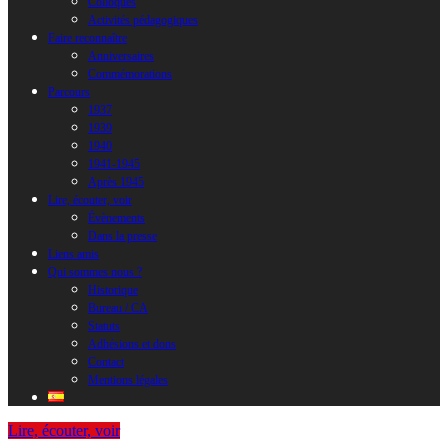
Colloques
Activités pédagogiques
Faire reconnaître
Anniversaires
Commémorations
Parcours
1937
1939
1940
1941-1945
Après 1945
Lire, écouter, voir
Évènements
Dans la presse
Liens amis
Qui sommes nous ?
Historique
Bureau / CA
Statuts
Adhésions et dons
Contact
Mentions légales
Lire, écouter, voir