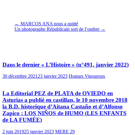
ville chère à son cœur.
Claudine Allende Santa Cruz
←
MARCOS ANA nous a quitté
Un photographe Républicain sort de l’ombre
→
Vous pourrez aussi aimer
Dans le dernier « L’Histoire » (n°491, janvier 2022)
30 décembre 2021
23 janvier 2023
Hugues Vigouroux
La Editorial PEZ de PLATA de OVIEDO en
Asturias a publié en castillan, le 10 novembre 2018
la B.D. historique d’Aitana Castaño et d’Alfonso
Zapico : LOS NIÑOS de HUMO (LES ENFANTS
de LA FUMÉE)
2 juin 2019
25 janvier 2023
MERE 29