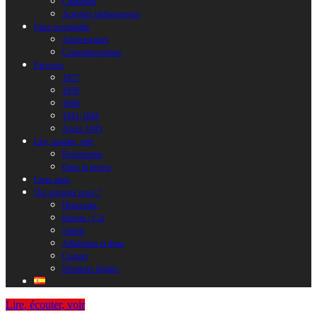
Colloques
Activités pédagogiques
Faire reconnaître
Anniversaires
Commémorations
Parcours
1937
1939
1940
1941-1945
Après 1945
Lire, écouter, voir
Évènements
Dans la presse
Liens amis
Qui sommes nous ?
Historique
Bureau / CA
Statuts
Adhésions et dons
Contact
Mentions légales
Lire, écouter, voir