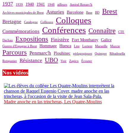
1937
1940
1941
1939
1948
ailleurs
Amiral Ronarc'h
Brest
Asturies
Barcelone
Archives municipales de Brest
Base
BD
Colloques
Bretagne
Catalogne
Collioure
Conférences
Connaître
Commémorations
CTE
Expositions
Finistère
Fort Montbarey
Galice
Dachau
Hommage
Huesca
Guerre d'Espagne à Brest
Lire
Lorient
Marseille
Murcie
Parcours
Penmarc'h
Plouhinec
pédagogiques
Quimper
Ribadesella
UBO
Résistance
Rotspanier
Voir
Zapico
Écouter
Nos vidéos
Madre anoche en las trincheras, Les Quatre-Moulins