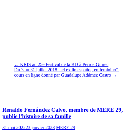
s’est arrêté à Châteaulin le 1 février 1939. Puis Cecilia et « Pura
» ont été conduites en car jusqu’au Pavillon de Sourdis de Quélern
en Roscanvel (Colonie de vacances des enfants de la ville de
Landerneau).
Toutes les deux vont retourner le 16 avril 1939 par train en Espagne
via Hendaye-Irún. Elles vont retrouver leur ville de A Coruña après
ce séjour en terre finistérienne.
Claudine Allende Santa Cruz
Le 29 mai 2018
←
KRIS au 25e Festival de la BD à Perros-Guirec
Du 3 au 31 juillet 2018, “el exilio español, en feminino”,
cours en ligne donné par Guadalupe Adámez Castro
→
Vous pourrez aussi aimer
Renaldo Fernández Calvo, membre de MERE 29,
publie l’histoire de sa famille
31 mai 2022
23 janvier 2023
MERE 29