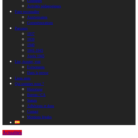
Colloques
Activités pédagogiques
Faire reconnaître
Anniversaires
Commémorations
Parcours
1937
1939
1940
1941-1945
Après 1945
Lire, écouter, voir
Évènements
Dans la presse
Liens amis
Qui sommes nous ?
Historique
Bureau / CA
Statuts
Adhésions et dons
Contact
Mentions légales
Actualités