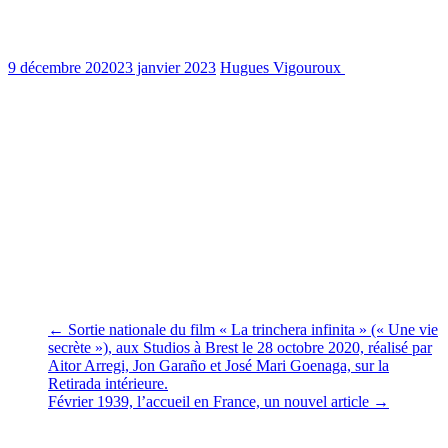
MERE 29 toujours sur le front…
9 décembre 2020
23 janvier 2023
Hugues Vigouroux
1386 Views
0
min read
Chers amis, amies,
Malgré cette mauvaise épidémie « covidesque » qui empoisonne
notre quotidien, nos activités se poursuivent. À court, moyen long
terme, l’organisation d’un grand rendez-vous (colloque et
exposition) en mars 2021 (si la situation sanitaire le permet) et il y a
quelques jours par la présentation de notre exposition chez nos amis
du Lycée Amiral Ronarc’h, un partenaire « historique » de notre
association.
Hugues
←
Sortie nationale du film « La trinchera infinita » (« Une vie
secrète »), aux Studios à Brest le 28 octobre 2020, réalisé par
Aitor Arregi, Jon Garaño et José Mari Goenaga, sur la
Retirada intérieure.
Février 1939, l’accueil en France, un nouvel article
→
Vous pourrez aussi aimer