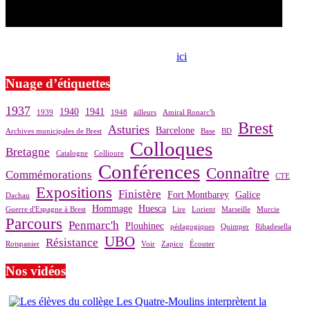
Si le prêt de cette exposition vous intéresse, nous vous invitons à
prendre contact avec notre association,
ici
.
Nuage d’étiquettes
1937
1940
1941
1939
1948
ailleurs
Amiral Ronarc'h
Brest
Asturies
Barcelone
Archives municipales de Brest
Base
BD
Colloques
Bretagne
Catalogne
Collioure
Conférences
Connaître
Commémorations
CTE
Expositions
Finistère
Fort Montbarey
Galice
Dachau
Hommage
Huesca
Guerre d'Espagne à Brest
Lire
Lorient
Marseille
Murcie
Parcours
Penmarc'h
Plouhinec
pédagogiques
Quimper
Ribadesella
UBO
Résistance
Rotspanier
Voir
Zapico
Écouter
Nos vidéos