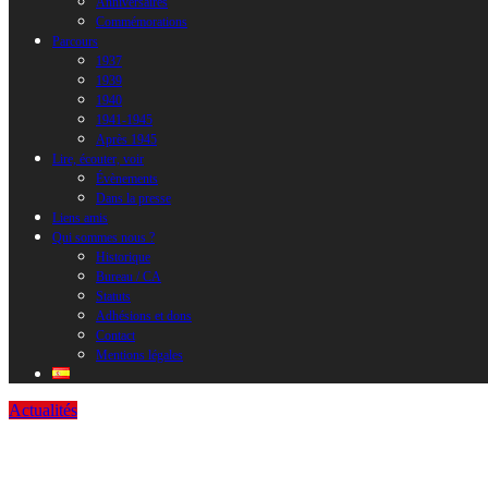
Anniversaires
Commémorations
Parcours
1937
1939
1940
1941-1945
Après 1945
Lire, écouter, voir
Évènements
Dans la presse
Liens amis
Qui sommes nous ?
Historique
Bureau / CA
Statuts
Adhésions et dons
Contact
Mentions légales
Actualités
Histoire et mémoire des Républicains espa