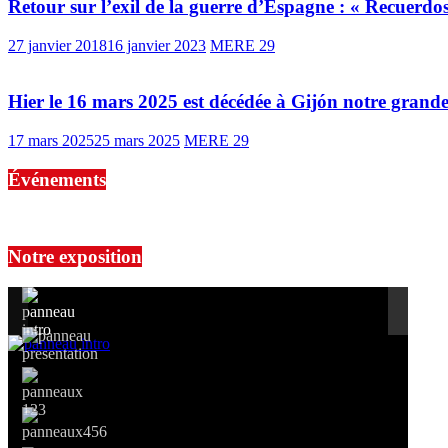
Retour sur l’exil de la guerre d’Espagne : « Recuerdo
27 janvier 2018
16 janvier 2023
MERE 29
Hier le 16 mars 2025 est décédée à Gijón notre 
17 mars 2025
25 mars 2025
MERE 29
Événements
No events are found.
Notre exposition