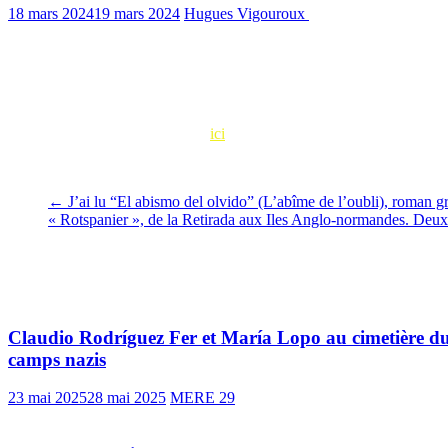
18 mars 2024
19 mars 2024
Hugues Vigouroux
1369 Views
0 min re
En cette année de commémoration des combats pour la Libération, l’Un
Cette semaine, deux journées d’étude et de réflexion (les 21 et 22 mar
MERE 29, notre ami Peter Gaida et l’enseignant-chercheur Robert Co
Pour lire le programme, cliquez
ici
.
←
J’ai lu “El abismo del olvido” (L’abîme de l’oubli), roman 
« Rotspanier », de la Retirada aux Iles Anglo-normandes. Deu
Vous pourrez aussi aimer
Claudio Rodríguez Fer et María Lopo au cimetière du
camps nazis
23 mai 2025
28 mai 2025
MERE 29