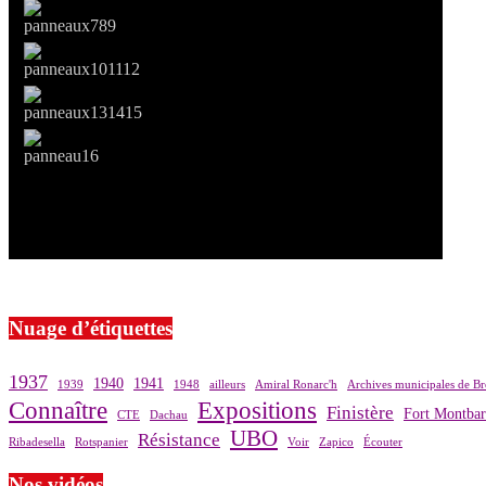
Si le prêt de cette exposition vous intéresse, nous vous invitons à pre
Nuage d’étiquettes
1937
1940
1941
1939
1948
ailleurs
Amiral Ronarc'h
Archives municipales de Br
Connaître
Expositions
Finistère
Fort Montba
CTE
Dachau
UBO
Résistance
Ribadesella
Rotspanier
Voir
Zapico
Écouter
Nos vidéos