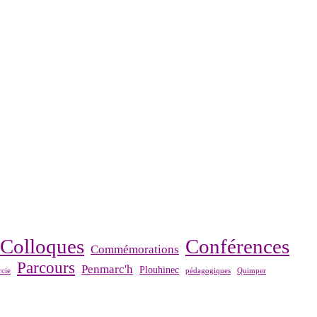
Colloques
Conférences
Commémorations
Parcours
Penmarc'h
Plouhinec
cie
pédagogiques
Quimper