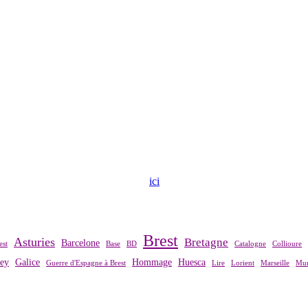
ndre contact avec notre association,
ici
.
Brest
Asturies
Bretagne
Barcelone
est
Base
BD
Catalogne
Collioure
rey
Galice
Hommage
Huesca
Guerre d'Espagne à Brest
Lire
Lorient
Marseille
Mur