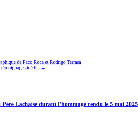
ad
iversité de Rouen propose un regard particulier sur la Résistance esp
s) sur le sujet seront proposées à Rouen et Paris. Parmi les nombreux sp
ale.
graphique de Paco Roca et Rodrigo Terrasa
x témoignages inédits
→
 Père Lachaise durant l’hommage rendu le 5 mai 2025 