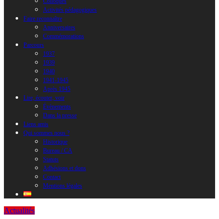
Colloques
Activités pédagogiques
Faire reconnaître
Anniversaires
Commémorations
Parcours
1937
1939
1940
1941-1945
Après 1945
Lire, écouter, voir
Évènements
Dans la presse
Liens amis
Qui sommes nous ?
Historique
Bureau / CA
Statuts
Adhésions et dons
Contact
Mentions légales
Actualités