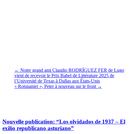
Colloque LA RETIRADA. Camaret-sur-Mer, le 4 avril 2019
Avec une pensée émue pour notre amie
Marie-Claude Chaput
qui
nous a quittés fin août 2022.
Vifs remerciements à
Iván López Cabello
de nous avoir transféré
l’article écrit par
Alfons Cervera
.
Claudine Allende Santa Cruz et María Lopo
Le 27 mars 2025
←
Notre grand ami Claudio RODRÍGUEZ FER de Lugo
vient de recevoir le Prix Babel de Littérature 2025 de
l’Université de Texas à Dallas aux États-Unis
« Rotspanier », Peter à nouveau sur le front
→
Vous pourrez aussi aimer
Nouvelle publication: “Los olvidados de 1937 – El
exilio republicano asturiano”