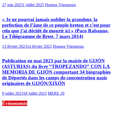
27 juin 2025
1 juillet 2025
Hugues Vigouroux
« Je ne pourrai jamais oublier la grandeur, la
perfection de l’âme de ce peuple breton et c’est pour
cela que j’ai décidé de mourir ici » (Paco Rabanne,
Le Télégramme de Brest, 7 mars 2014)
13 février 2023
14 février 2023
Hugues Vigouroux
Publication en mai 2023 par la mairie de GIJÓN
(ASTURIAS) du livre “TROPEZANDO” CON LA
MEMORIA DE GIJÓN comportant 34 biographies
de Déportés dans les camps de concentration nazis
originaires de GIJÓN/XIXÓN
9 juillet 2023
18 juillet 2023
MERE 29
Événements
No events are found.