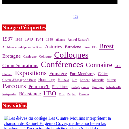
Si le prêt de cette exposition vous intéresse, nous vous invitons à
prendre contact avec notre association,
ici
.
Nuage d’étiquettes
1937
1940
1941
1939
1948
ailleurs
Amiral Ronarc'h
Brest
Asturies
Barcelone
Archives municipales de Brest
Base
BD
Colloques
Bretagne
Catalogne
Collioure
Conférences
Connaître
Commémorations
CTE
Expositions
Finistère
Fort Montbarey
Galice
Dachau
Hommage
Huesca
Guerre d'Espagne à Brest
Lire
Lorient
Marseille
Murcie
Parcours
Penmarc'h
Plouhinec
pédagogiques
Quimper
Ribadesella
UBO
Résistance
Rotspanier
Voir
Zapico
Écouter
Nos vidéos